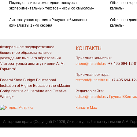
Подведены итоги ежегодного конкурса
Объявлен коро
экспериментальных текстов «Игры со смыслом»
капель»
Литературная премия «Радуга»: объявлены
Объявлен длин
финалисты 17-го сезона
капель»
Федеральное государственное
КОНТАКТЫ
бюджетное образовательное
учреждение высшего образования
Приемная комиссия:
"Литературный институт имени А. М.
priem@litinstitut.ru
; +7 495 694-12-8
Горького"
Приемная ректора:
Federal State Budget Educational
rectorat@litinstitut.ru
; +7 495 694-12
Institution of Higher Education the «Maxim
Gorky Institute of Literature and Creative
Редактор сайта:
Writing»
editor@litinstitut.ru
/
Группа ВКонтак
Канал в Max
Авторские права (Copyright) © 2026, Литературный институт имени А.М. Гор