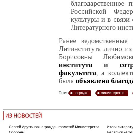
благодарственное 
Российской Феде
культуры и в связи 
Литературного инст
Ранее ведомственные 
Литинститута лично из
Борисовны Любим
института и сотр
факультета
, а коллек
была
объявлена благо
Теги:
награда
министерство
ИЗ НОВОСТЕЙ
Сергей Арутюнов награжден грамотой Министерства
Итоги литерату
Обороны
Беларуси «Соз