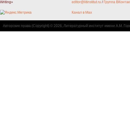
Writing»
editor@litinstitut.ru
/
Группа ВКонтак
Канал в Max
Авторские права (Copyright) © 2026, Литературный институт имени А.М. Гор