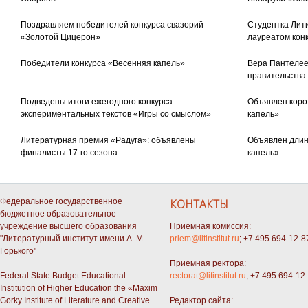
Поздравляем победителей конкурса свазорий
Студентка Лити
«Золотой Цицерон»
лауреатом кон
Победители конкурса «Весенняя капель»
Вера Пантелее
правительства
Подведены итоги ежегодного конкурса
Объявлен коро
экспериментальных текстов «Игры со смыслом»
капель»
Литературная премия «Радуга»: объявлены
Объявлен длин
финалисты 17-го сезона
капель»
Федеральное государственное
КОНТАКТЫ
бюджетное образовательное
учреждение высшего образования
Приемная комиссия:
"Литературный институт имени А. М.
priem@litinstitut.ru
; +7 495 694-12-8
Горького"
Приемная ректора:
Federal State Budget Educational
rectorat@litinstitut.ru
; +7 495 694-12
Institution of Higher Education the «Maxim
Gorky Institute of Literature and Creative
Редактор сайта: