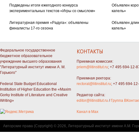
Подведены итоги ежегодного конкурса
Объявлен коро
экспериментальных текстов «Игры со смыслом»
капель»
Литературная премия «Радуга»: объявлены
Объявлен длин
финалисты 17-го сезона
капель»
Федеральное государственное
КОНТАКТЫ
бюджетное образовательное
учреждение высшего образования
Приемная комиссия:
"Литературный институт имени А. М.
priem@litinstitut.ru
; +7 495 694-12-8
Горького"
Приемная ректора:
Federal State Budget Educational
rectorat@litinstitut.ru
; +7 495 694-12
Institution of Higher Education the «Maxim
Gorky Institute of Literature and Creative
Редактор сайта:
Writing»
editor@litinstitut.ru
/
Группа ВКонтак
Канал в Max
Авторские права (Copyright) © 2026, Литературный институт имени А.М. Гор