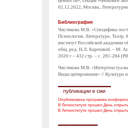
ценности»
, секция «Феномен лит
02.12.2022, Москва, Литературн
Библиография
Чистякова М.В. «Специфика поста
Психология. Литература. Театр.
институт Российской академии о
общ. ред. Н.Л. Карповой. – М: 
2020 г – 432 стр. – с. 281-284 (
Чистякова М.В. «Интертекстуаль
Виды цитирования» // Культура и т
публикации в сми
Опубликована программа конференц
В Литинституте прошел День открыт
В Литинституте прошел День открыт