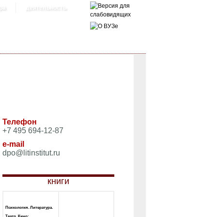
ра
деятельность
Телефон
+7 495 694-12-87
e-mail
dpo@litinstitut.ru
книги
Психология. Литература.
Театр. Кино: