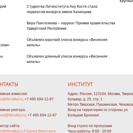
Круглый
орий
Студентка Литинститута Ану Костя стала
лауреатом конкурса имени Казинцева
Вера Пантелеева – лауреат Премии правительства
Удмуртской Республики
Объявлен короткий список конкурса «Весенняя
слом»
капель»
ны
Объявлен длинный список конкурса «Весенняя
капель»
НТАКТЫ
ИНСТИТУТ
емная комиссия:
Адрес: Россия, 123104, Москва, Тверс
m@litinstitut.ru
; +7 495 694-12-87
бульвар, д. 25, стр. 1
Метро Тверская, Пушкинская, Чеховск
емная ректора:
Вход на территорию со стороны ул.
orat@litinstitut.ru
; +7 495 694-12-87
Большая Бронная.
актор сайта:
Вход строго по пропускам.
or@litinstitut.ru
/
Группа ВКонтакте
Часы работы: 8:00 - 20:00