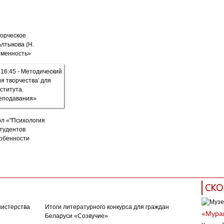
орческое
алтыкова (Н.
еменность»
ол «"Психология
студентов
собенности
СКО
нистерства
Итоги литературного конкурса для граждан
«Муран
Беларуси «Созвучие»