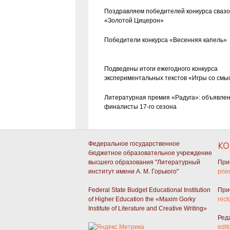
Поздравляем победителей конкурса сваз
«Золотой Цицерон»
Победители конкурса «Весенняя капель»
Подведены итоги ежегодного конкурса
экспериментальных текстов «Игры со смы
Литературная премия «Радуга»: объявле
финалисты 17-го сезона
Федеральное государственное
КО
бюджетное образовательное учреждение
высшего образования "Литературный
При
институт имени А. М. Горького"
prie
Federal State Budget Educational Institution
При
of Higher Education the «Maxim Gorky
rect
Institute of Literature and Creative Writing»
Ред
edit