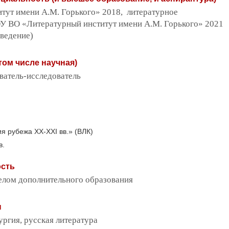
ут имени А.М. Горького» 2018, литературное
У ВО «Литературный институт имени А.М. Горького» 2021
оведение)
том числе научная)
ватель-исследователь
я рубежа ХХ-ХХI вв.» (ВЛК)
в.
ость
елом дополнительного образования
ы
ргия, русская литература