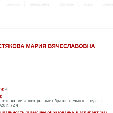
институт
абитуриенту
обучение
наука
культу
СТЯКОВА МАРИЯ ВЯЧЕСЛАВОВНА
ти:
4
и:
ехнологии и электронные образовательные среды в
0 г., 72 ч
пециальность (и высшее образование, и аспирантура)