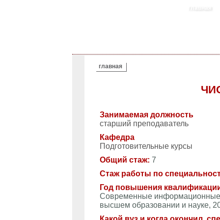
главная
ВЫ ЗДЕСЬ
главная
ЧИ
Занимаемая должность
старший преподаватель
Кафедра
Подготовительные курсы
Общий стаж:
7
Стаж работы по специальнос
Год повышения квалификаци
Современные информационные т
высшем образовании и науке, 202
Какой вуз и когда окончил, с