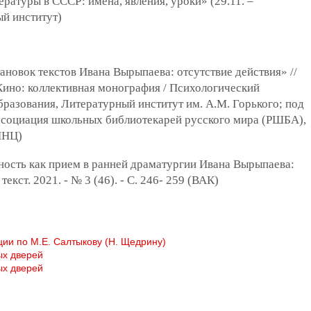
ературы в СССР: имена, явления, уроки» (29.11. –
ый институт)
новок текстов Ивана Вырыпаева: отсутствие действия» //
 Кино: коллективная монография / Психологический
бразования, Литературный институт им. А.М. Горького; под
Ассоциация школьных библиотекарей русского мира (РШБА),
РИНЦ)
ность как прием в ранней драматургии Ивана Вырыпаева:
екст. 2021. - № 3 (46). - С. 246- 259 (ВАК)
ии по М.Е. Салтыкову (Н. Щедрину)
ых дверей
ых дверей