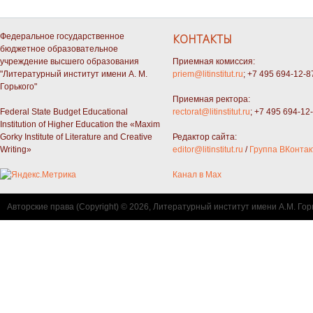
Федеральное государственное
КОНТАКТЫ
бюджетное образовательное
учреждение высшего образования
Приемная комиссия:
"Литературный институт имени А. М.
priem@litinstitut.ru
; +7 495 694-12-8
Горького"
Приемная ректора:
Federal State Budget Educational
rectorat@litinstitut.ru
; +7 495 694-12
Institution of Higher Education the «Maxim
Gorky Institute of Literature and Creative
Редактор сайта:
Writing»
editor@litinstitut.ru
/
Группа ВКонтак
Канал в Max
Авторские права (Copyright) © 2026, Литературный институт имени А.М. Гор