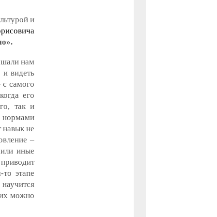
льтурой и
орисовича
но».
мешали нам
 и видеть
 с самого
когда его
го, так и
и нормами
т навык не
овление –
 или иные
 приводит
-то этапе
 научится
 их можно