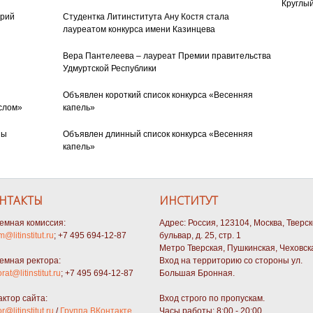
Круглый
орий
Студентка Литинститута Ану Костя стала
лауреатом конкурса имени Казинцева
Вера Пантелеева – лауреат Премии правительства
Удмуртской Республики
Объявлен короткий список конкурса «Весенняя
слом»
капель»
ны
Объявлен длинный список конкурса «Весенняя
капель»
НТАКТЫ
ИНСТИТУТ
емная комиссия:
Адрес: Россия, 123104, Москва, Тверс
m@litinstitut.ru
; +7 495 694-12-87
бульвар, д. 25, стр. 1
Метро Тверская, Пушкинская, Чеховск
емная ректора:
Вход на территорию со стороны ул.
orat@litinstitut.ru
; +7 495 694-12-87
Большая Бронная.
актор сайта:
Вход строго по пропускам.
or@litinstitut.ru
/
Группа ВКонтакте
Часы работы: 8:00 - 20:00