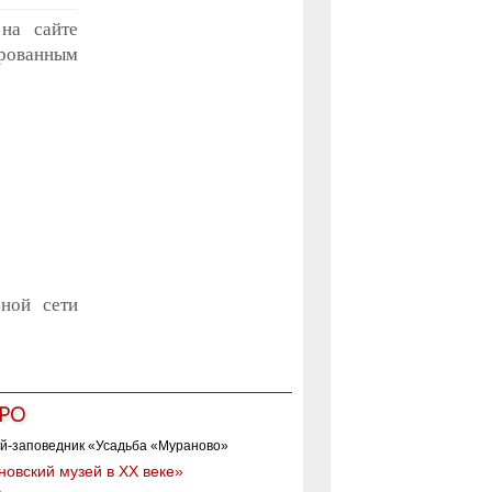
 на сайте
рованным
ной сети
РО
овский музей в XX веке»