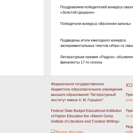
Поздравляем победителей конкурса сваз
«Золотой Цицерон»
Победители конкурса «Весенняя капель»
Подведены итоги ежегодного конкурса
экспериментальных текстов «Игры со смы
Литературная премия «Радуга»: объявле
финалисты 17-го сезона
Федеральное государственное
КО
бюджетное образовательное учреждение
высшего образования "Литературный
При
институт имени А. М. Горького"
prie
Federal State Budget Educational Institution
При
of Higher Education the «Maxim Gorky
rect
Institute of Literature and Creative Writing»
Ред
edit