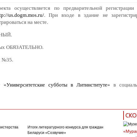
екта осуществляется по предварительной регистрации
tp://us.dogm.mos.ru/
. При входе в здание не зарегистри
рироваться на месте.
ДНЫЙ.
лых ОБЯЗАТЕЛЬНО.
и №35.
у «Университетские субботы в Литинституте»
в социаль
СКО
нистерства
Итоги литературного конкурса для граждан
«Муран
Беларуси «Созвучие»