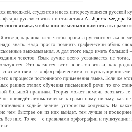
я колледжей, студентов и всех интересующихся русской ку
 кафедры русского языка и стилистики
Альбрехта Федора Б
усского языка, чтобы они не мешали нам писать грамот
й взгляд, парадоксален: чтобы правила русского языка не 
 надо знать. Надо просто помнить графический облик слов
исьменные высказывания. А для этого надо иметь большой –
здания текстов. Язык лучше всего усваивается не тогда, 
ользуются. Это касается всех аспектов языка, как родно
в соответствии с орфографическими и пунктуационным
его в процессе постоянного применения языка. Если же это
мых ранних этапах обучения письменной речи, то его стан
янной большой практики. Теория может помочь осознать те
ё не приведёт автоматически к грамотному письму, как не
тоятельной ходьбе знание устройства ходунков. На каком
 но чем быстрее он из них выйдет, тем лучше и проворнее
ь без них. То же – с правилами орфографии и пунктуации:
ики...