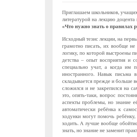
Приглашаем школьников, учащихс
литературой на лекцию доцента
«Что нужно знать о правилах р
Исходный тезис лекции, на первы
грамотно писать, их вообще не
логику, по которой выстроены п
детства – опыт восприятия и со
специально учат, а когда им п
иностранного. Навык письма 
складывается прежде и больше вс
сложился и не закрепился на са
это, опять-таки, вопрос посто
аспекты проблемы, но знание е
автоматически ребёнка к самос
ходунки могут помочь ребёнку,
ходить. А лучше вообще обойтис
знать, но знание не заменит практ