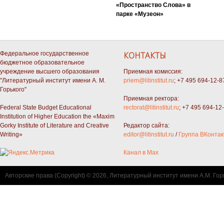
«Пространство Слова» в
парке «Музеон»
Федеральное государственное
КОНТАКТЫ
бюджетное образовательное
учреждение высшего образования
Приемная комиссия:
"Литературный институт имени А. М.
priem@litinstitut.ru
; +7 495 694-12-8
Горького"
Приемная ректора:
Federal State Budget Educational
rectorat@litinstitut.ru
; +7 495 694-12
Institution of Higher Education the «Maxim
Gorky Institute of Literature and Creative
Редактор сайта:
Writing»
editor@litinstitut.ru
/
Группа ВКонтак
Канал в Max
Авторские права (Copyright) © 2026, Литературный институт имени А.М. Гор