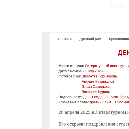
главная
ВЫ ЗДЕСЬ
главная
древний рим
проскенион
ДЕН
Место съемки:
Литературный институт им
Дата съемки:
26 Апр 2025
Фотографии:
Виолетта Горбашова
Арслан Назаркулов
Эльза Савельева
Виктория Курицына
Подробности:
День Рождения Рима. Празд
Ключевые слова:
древний рим
Проскен
26 апреля 2025 в Литературном 
Его открыли поздравления студ