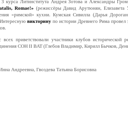
 3 курса Литинститута Андрея Зотова и Александры Гром
natalis, Romae!»
(режиссёры Давид Арутюнян, Елизавета У
ения «римской» кухни. Кумская Сивилла (Дарья Дороган
. Интересную
викторину
по истории Древнего Рима провел 
ов.
 всех приветствовали участники клубов исторической р
инения COH II BAT (Глебов Владимир, Кирилл Бычков, Ден
 Инна Андреевна, Гвоздева Татьяна Борисовна