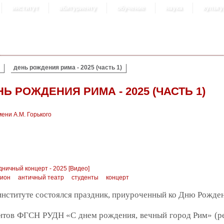
институт
абитуриенту
обучение
наука
культу
день рождения рима - 2025 (часть 1)
Ь РОЖДЕНИЯ РИМА - 2025 (ЧАСТЬ 1)
ени А.М. Горького
ничный концерт - 2025 [Видео]
ион
античный театр
студенты
концерт
институте состоялся праздник, приуроченный ко Дню Рожден
ентов ФГСН РУДН «С днем рождения, вечный город Рим» (ре