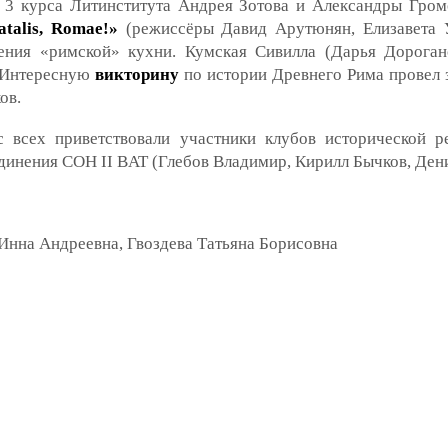
 3 курса Литинститута Андрея Зотова и Александры Гром
natalis, Romae!»
(режиссёры Давид Арутюнян, Елизавета У
ения «римской» кухни. Кумская Сивилла (Дарья Дороган
. Интересную
викторину
по истории Древнего Рима провел 
ов.
 всех приветствовали участники клубов исторической р
инения COH II BAT (Глебов Владимир, Кирилл Бычков, Ден
 Инна Андреевна, Гвоздева Татьяна Борисовна