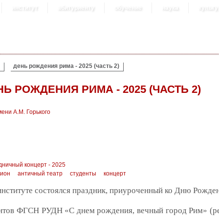
институт
абитуриенту
обучение
наука
культу
день рождения рима - 2025 (часть 2)
Ь РОЖДЕНИЯ РИМА - 2025 (ЧАСТЬ 2)
ени А.М. Горького
ничный концерт - 2025
ион
античный театр
студенты
концерт
институте состоялся праздник, приуроченный ко Дню Рожден
ентов ФГСН РУДН «С днем рождения, вечный город Рим» (ре