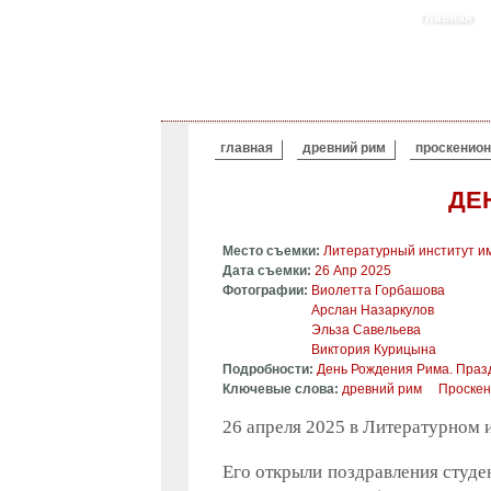
главная
ВЫ ЗДЕСЬ
главная
древний рим
проскенион
ДЕН
Место съемки:
Литературный институт им
Дата съемки:
26 Апр 2025
Фотографии:
Виолетта Горбашова
Арслан Назаркулов
Эльза Савельева
Виктория Курицына
Подробности:
День Рождения Рима. Празд
Ключевые слова:
древний рим
Проскен
26 апреля 2025 в Литературном 
Его открыли поздравления студ