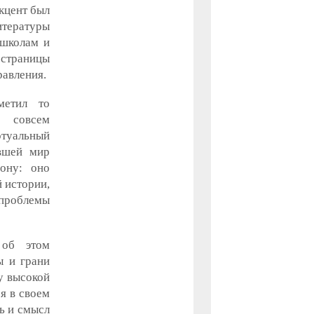
кцент был
итературы
 школам и
 страницы
равления.
метил то
е совсем
ртуальный
ившей мир
ону: оно
 истории,
 проблемы
 об этом
ы и грани
у высокой
ся в своем
ль и смысл