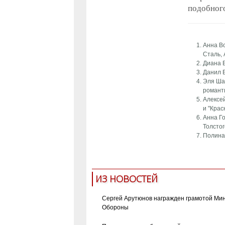
подобного
Анна Во
Сталь, 
Диана В
Данил 
Эля Шар
романт
Алексей
и "Крас
Анна Го
Толстог
Полина 
ИЗ НОВОСТЕЙ
Сергей Арутюнов награжден грамотой Ми
Обороны