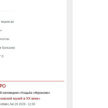
и мадам де
)»
поэтов-
де Бальзака
 Л.
РО
овский музей в XX веке»
 стол
|
Авг 26 2026 - 11:00