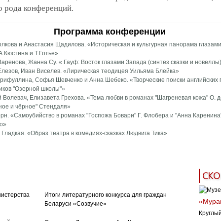
 рода конференций.
Программа конференции
лкова и Анастасия Щадилова. «Историческая и культурная панорама глазам
А.Кюстина и Т.Готье»
аренова, Жанна Су. « Гауф: Восток глазами Запада (синтез сказки и новеллы
Елезов, Иван Виселев. «Лирическая теодицея Уильяма Блейка»
ифуллина, Софья Шевченко и Анна Шебеко. «Творческие поиски английских 
иков "Озерной школы"»
 Волевач, Елизавета Грехова. «Тема любви в романах "Шагреневая кожа" О. 
ное и чёрное" Стендаля»
рн. «Самоубийство в романах "Госпожа Бовари" Г. Флобера и "Анна Каренина"
о»
Гладкая. «Образ театра в комедиях-сказках Людвига Тика»
СКО
нистерства
Итоги литературного конкурса для граждан
«Муран
Беларуси «Созвучие»
Круглый