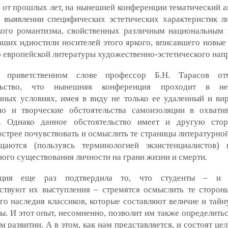
 от прошлых лет, на нынешней конференции тематический а
а выявлении специфических эстетических характеристик л
кого романтизма, свойственных различным национальным
ших идиостили носителей этого яркого, вписавшего новые
 европейской литературы художественно-эстетического нап
 приветственном слове профессор Б.Н. Тарасов от
ельство, что нынешняя конференция проходит в н
нных условиях, имея в виду не только ее удаленный и ви
но и творческие обстоятельства самоизоляции в охват
. Однако данное обстоятельство имеет и другую стор
стрее почувствовать и осмыслить те страницы литературной
щаются (пользуясь терминологией экзистенциалистов)
ого существования личности на грани жизни и смерти.
нция еще раз подтвердила то, что студенты – и
ьствуют их выступления – стремятся осмыслить те сторон
го наследия классиков, которые составляют величие и тайн
ы. И этот опыт, несомненно, позволит им также определить
м развитии. А в этом, как нам представляется, и состоят це