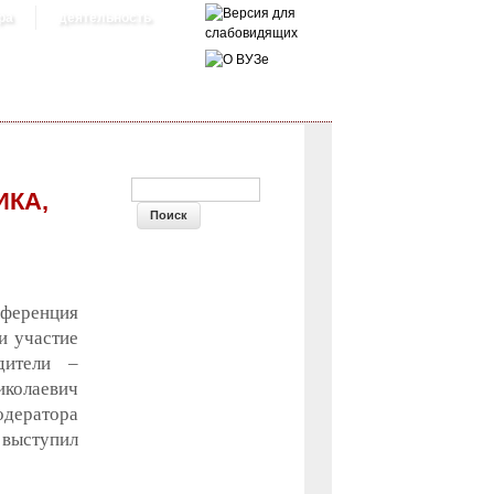
ра
деятельность
ФОРМА ПОИСКА
ИКА,
нференция
и участие
дители –
иколаевич
дератора
 выступил