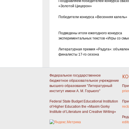
Поздравляем победителей конкурса сваз
«Золотой Цицерон»
Победители конкурса «Весенняя капель»
Подведены итоги ежегодного конкурса
экспериментальных текстов «Игры со смы
Литературная премия «Радуга»: объявле
финалисты 17-го сезона
Федеральное государственное
КО
бюджетное образовательное учреждение
высшего образования "Литературный
При
институт имени А. М. Горького"
prie
Federal State Budget Educational Institution
При
of Higher Education the «Maxim Gorky
rect
Institute of Literature and Creative Writing»
Ред
edit