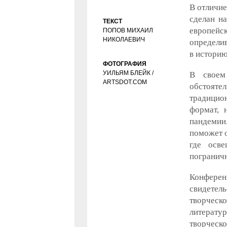
В отличие
сделан н
ТЕКСТ
европейс
ПОПОВ МИХАИЛ
НИКОЛАЕВИЧ
определив
в историю
ФОТОГРАФИЯ
УИЛЬЯМ БЛЕЙК /
В своем
ARTSDOT.COM
обстоят
традицио
формат, 
пандемии
поможет о
где осве
пограничн
Конфере
свидетел
творческо
литератур
творческо