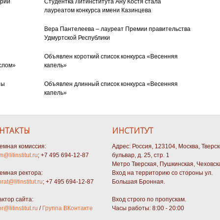
орий
Студентка Литинститута Ану Костя стала
лауреатом конкурса имени Казинцева
Вера Пантелеева – лауреат Премии правительства
Удмуртской Республики
Объявлен короткий список конкурса «Весенняя
слом»
капель»
ны
Объявлен длинный список конкурса «Весенняя
капель»
НТАКТЫ
ИНСТИТУТ
емная комиссия:
Адрес: Россия, 123104, Москва, Тверс
m@litinstitut.ru
; +7 495 694-12-87
бульвар, д. 25, стр. 1
Метро Тверская, Пушкинская, Чеховск
емная ректора:
Вход на территорию со стороны ул.
orat@litinstitut.ru
; +7 495 694-12-87
Большая Бронная.
актор сайта:
Вход строго по пропускам.
or@litinstitut.ru
/
Группа ВКонтакте
Часы работы: 8:00 - 20:00