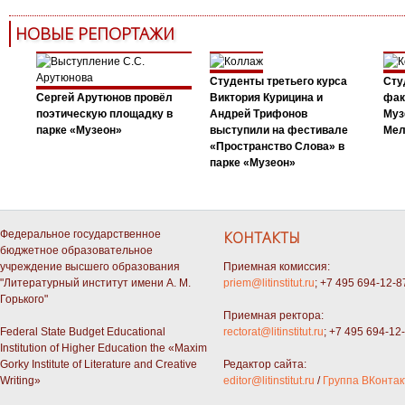
НОВЫЕ РЕПОРТАЖИ
Студенты третьего курса
Сту
Сергей Арутюнов провёл
Виктория Курицина и
фак
поэтическую площадку в
Андрей Трифонов
Муз
парке «Музеон»
выступили на фестивале
Мел
«Пространство Слова» в
парке «Музеон»
Федеральное государственное
КОНТАКТЫ
бюджетное образовательное
учреждение высшего образования
Приемная комиссия:
"Литературный институт имени А. М.
priem@litinstitut.ru
; +7 495 694-12-8
Горького"
Приемная ректора:
Federal State Budget Educational
rectorat@litinstitut.ru
; +7 495 694-12
Institution of Higher Education the «Maxim
Gorky Institute of Literature and Creative
Редактор сайта:
Writing»
editor@litinstitut.ru
/
Группа ВКонтак