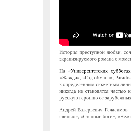
История преступной любви, соч
экранизируемого романа с момен
На
«Университетских субботах
«Жажда», «Год обмана», Paradis
к определенным сюжетным линиям
никогда не становятся частью к
русскую героиню от зарубежных
Андрей Валерьевич Геласимов –
свинью», «Степные боги», «Нежн