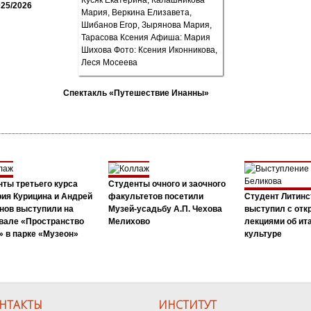
25/2026
Спектакль «Путешествие Инанны»
ты третьего курса
Студенты очного и заочного
ия Курицина и Андрей
факультетов посетили
Студент Литинс
нов выступили на
Музей-усадьбу А.П. Чехова
выступил с от
вале «Пространство
Мелихово
лекциями об ит
 в парке «Музеон»
культуре
НТАКТЫ
ИНСТИТУТ