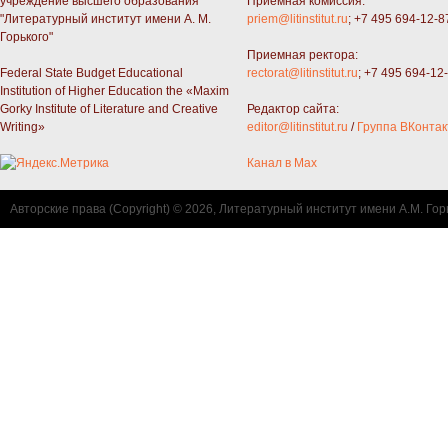
учреждение высшего образования
Приемная комиссия:
"Литературный институт имени А. М.
priem@litinstitut.ru
; +7 495 694-12-8
Горького"
Приемная ректора:
Federal State Budget Educational
rectorat@litinstitut.ru
; +7 495 694-12
Institution of Higher Education the «Maxim
Gorky Institute of Literature and Creative
Редактор сайта:
Writing»
editor@litinstitut.ru
/
Группа ВКонтак
Канал в Max
Авторские права (Copyright) © 2026, Литературный институт имени А.М. Гор