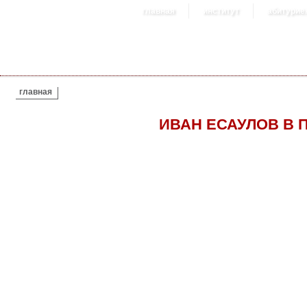
главная
институт
абитурие
ВЫ ЗДЕСЬ
главная
ИВАН ЕСАУЛОВ В 