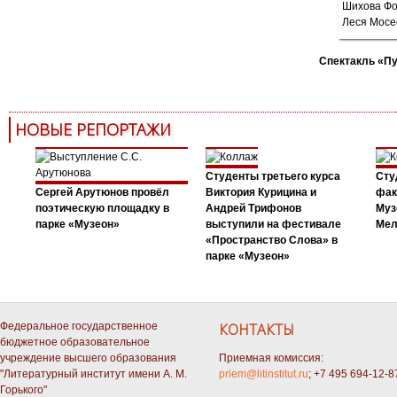
Спектакль «П
НОВЫЕ РЕПОРТАЖИ
Студенты третьего курса
Сту
Сергей Арутюнов провёл
Виктория Курицина и
фак
поэтическую площадку в
Андрей Трифонов
Муз
парке «Музеон»
выступили на фестивале
Мел
«Пространство Слова» в
парке «Музеон»
Федеральное государственное
КОНТАКТЫ
бюджетное образовательное
учреждение высшего образования
Приемная комиссия:
"Литературный институт имени А. М.
priem@litinstitut.ru
; +7 495 694-12-8
Горького"