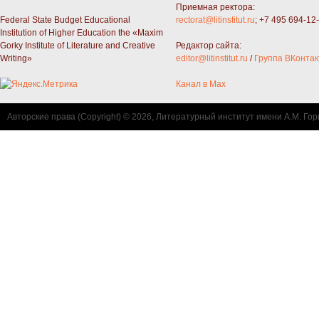
Приемная ректора:
Federal State Budget Educational
rectorat@litinstitut.ru
; +7 495 694-12
Institution of Higher Education the «Maxim
Gorky Institute of Literature and Creative
Редактор сайта:
Writing»
editor@litinstitut.ru
/
Группа ВКонтак
Канал в Max
Авторские права (Copyright) © 2026, Литературный институт имени А.М. Гор