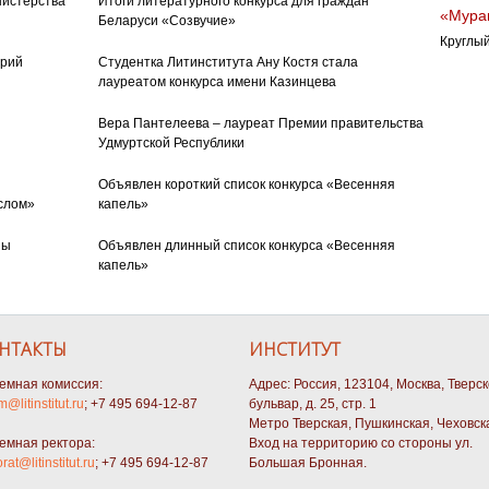
нистерства
Итоги литературного конкурса для граждан
«Муран
Беларуси «Созвучие»
Круглый
орий
Студентка Литинститута Ану Костя стала
лауреатом конкурса имени Казинцева
Вера Пантелеева – лауреат Премии правительства
Удмуртской Республики
Объявлен короткий список конкурса «Весенняя
слом»
капель»
ны
Объявлен длинный список конкурса «Весенняя
капель»
НТАКТЫ
ИНСТИТУТ
емная комиссия:
Адрес: Россия, 123104, Москва, Тверс
m@litinstitut.ru
; +7 495 694-12-87
бульвар, д. 25, стр. 1
Метро Тверская, Пушкинская, Чеховск
емная ректора:
Вход на территорию со стороны ул.
orat@litinstitut.ru
; +7 495 694-12-87
Большая Бронная.