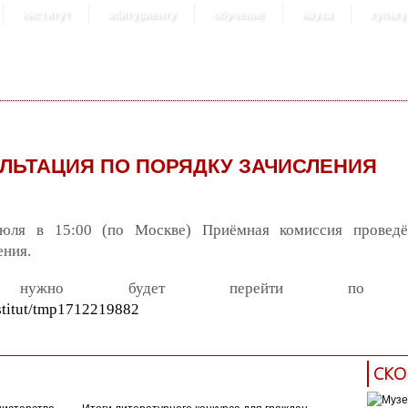
институт
абитуриенту
обучение
наука
культу
ЛЬТАЦИЯ ПО ПОРЯДКУ ЗАЧИСЛЕНИЯ
юля в 15:00 (по Москве) Приёмная комиссия проведё
ения.
я нужно будет перейти по сс
nstitut/tmp1712219882
СКО