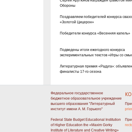
Сергей Арутюнов награжден грамотой Ми
Обороны
Поздравляем победителей конкурса сваз
«Золотой Цицерон»
Победители конкурса «Весенняя капель»
Подведены итоги ежегодного конкурса
экспериментальных текстов «Игры со смы
Литературная премия «Радуга»: объявле
финалисты 17-го сезона
Федеральное государственное
КО
бюджетное образовательное учреждение
высшего образования "Литературный
При
институт имени А. М. Горького"
prie
Federal State Budget Educational Institution
При
of Higher Education the «Maxim Gorky
rect
Institute of Literature and Creative Writing»