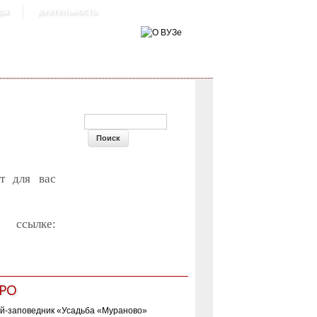
ра
деятельность
ФОРМА ПОИСКА
т для вас
ылке:
РО