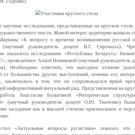
М. Годенко).
 научные исследования, представленные на круглом столе,
удожественного текста. Живой интерес аудитории вызвало 
Маркина «К вопросу о времени возникновения русской 
 (научный руководитель доцент В.Г. Сиромаха). Чре
ым оказалось исследование «Республика Беларусь: билин
?», проведённое Аллой Новиковой (научный руководитель до
ая). Необходимо отметить, что выгодное отличие док
й от большинства других выступлений, помимо его интер
а, заключалось в том, что он сопровождался яркой през
й информативный визуальный ряд. Представленная на круг
работа Анастасии Булыгиной «Риторическая структура
й» (научный руководитель доцент О.Ю. Ткаченко) был
ами заседания как в высшей степени оригинальное и перс
ние.
стол «Актуальные вопросы русистики» показал, что с