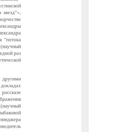
стинской
 звезд”»,
ворчестве
лександры
лександра
я "потока
(научный
едной раз
етической
и другими
 докладах
рассказе
ображения
 (научный
баковой
элинджера
оводитель