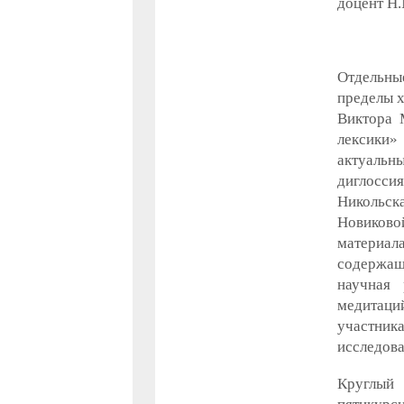
доцент Н.
Отдельные
пределы х
Виктора 
лексики»
актуальн
диглоссия
Никольск
Новиково
материал
содержаще
научная 
медитаци
участник
исследова
Круглый 