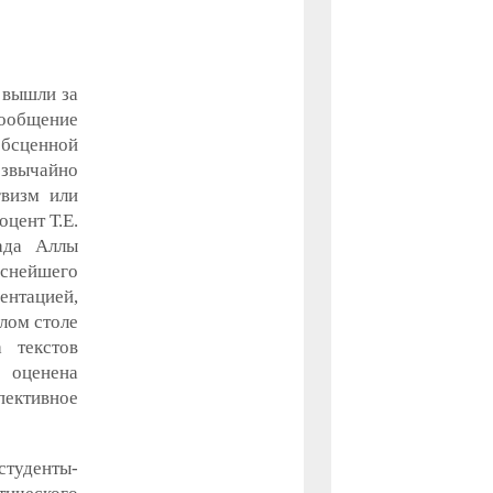
 вышли за
сообщение
обсценной
звычайно
гвизм или
цент Т.Е.
лада Аллы
еснейшего
ентацией,
лом столе
 текстов
а оценена
пективное
туденты-