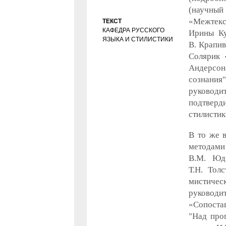
(научный
«Межтекс
ТЕКСТ
КАФЕДРА РУССКОГО
Ирины Ку
ЯЗЫКА И СТИЛИСТИКИ
В. Крапив
Солярик 
Андерсон
сознани
руководит
подтверд
стилистик
В то же 
методами 
В.М. Юди
Т.Н. Тол
мистичес
руковод
«Сопоста
"Над про