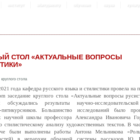
институт
абитуриенту
обучение
наука
культу
ЫЙ СТОЛ «АКТУАЛЬНЫЕ ВОПРОСЫ
ТИКИ»
2021 года кафедра русского языка и стилистики провела на
com заседание круглого стола «Актуальные вопросы русис
и обсуждались результаты научно-исследовательско
в-пятикурсников. Большинство исследований было про
х научной школы профессора Александра Ивановича Го
 стилистическому анализу художественных текстов. В час
че были выполнены работы Антона Мельникова «Роль
остей) в иерархии образной системы рассказов Ю. К