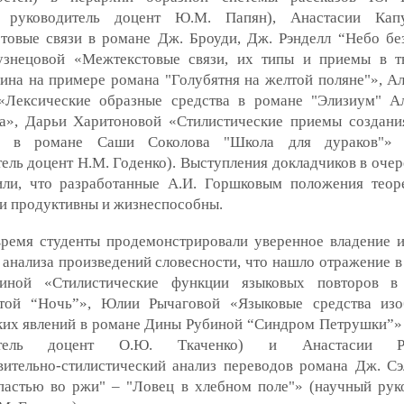
 руководитель доцент Ю.М. Папян), Анастасии Капу
товые связи в романе Дж. Броуди, Дж. Рэнделл “Небо без
знецовой «Межтекстовые связи, их типы и приемы в т
ина на примере романа "Голубятня на желтой поляне"», А
«Лексические образные средства в романе "Элизиум" А
а», Дарьи Харитоновой «Стилистические приемы создани
я" в романе Саши Соколова "Школа для дураков"» 
ель доцент Н.М. Годенко). Выступления докладчиков в очер
или, что разработанные А.И. Горшковым положения теор
и продуктивны и жизнеспособны.
время студенты продемонстрировали уверенное владение 
анализа произведений словесности, что нашло отражение в
ной «Стилистические функции языковых повторов в 
стой “Ночь”», Юлии Рычаговой «Языковые средства из
ких явлений в романе Дины Рубиной “Синдром Петрушки”»
итель доцент О.Ю. Ткаченко) и Анастасии Ры
вительно-стилистический анализ переводов романа Дж. С
пастью во ржи" – "Ловец в хлебном поле"» (научный рук