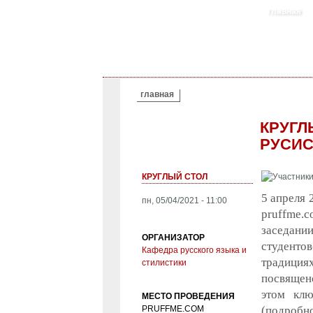
главная
ВЫ ЗДЕСЬ
главная
КРУГЛ
РУСИС
КРУГЛЫЙ СТОЛ
5 апреля 
пн, 05/04/2021 - 11:00
pruffme.
заседани
ОРГАНИЗАТОР
студенто
Кафедра русского языка и
традиция
стилистики
посвящено
этом клю
МЕСТО ПРОВЕДЕНИЯ
PRUFFME.COM
(подробн