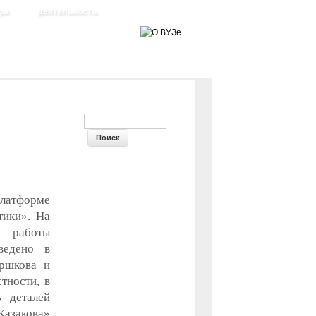
ра
деятельность
ФОРМА ПОИСКА
 платформе
тики». На
й работы
ведено в
ршкова и
тности, в
 деталей
азакова»