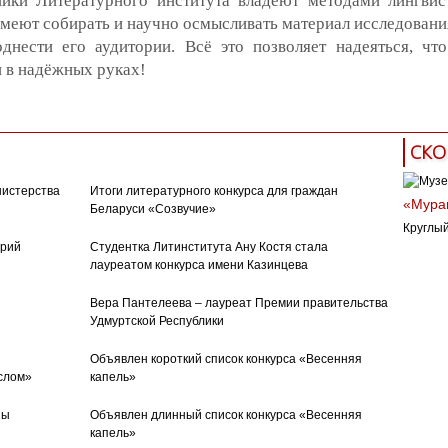
ники Литературного института владеют методами лингвис
умеют собирать и научно осмысливать материал исследовани
однести его аудитории. Всё это позволяет надеяться, чт
 в надёжных руках!
СКО
нистерства
Итоги литературного конкурса для граждан
«Муран
Беларуси «Созвучие»
Круглый
орий
Студентка Литинститута Ану Костя стала
лауреатом конкурса имени Казинцева
Вера Пантелеева – лауреат Премии правительства
Удмуртской Республики
Объявлен короткий список конкурса «Весенняя
слом»
капель»
ны
Объявлен длинный список конкурса «Весенняя
капель»