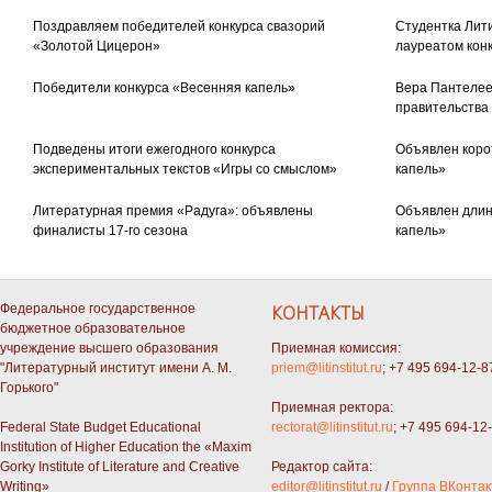
Поздравляем победителей конкурса свазорий
Студентка Лити
«Золотой Цицерон»
лауреатом кон
Победители конкурса «Весенняя капель»
Вера Пантелее
правительства
Подведены итоги ежегодного конкурса
Объявлен коро
экспериментальных текстов «Игры со смыслом»
капель»
Литературная премия «Радуга»: объявлены
Объявлен длин
финалисты 17-го сезона
капель»
Федеральное государственное
КОНТАКТЫ
бюджетное образовательное
учреждение высшего образования
Приемная комиссия:
"Литературный институт имени А. М.
priem@litinstitut.ru
; +7 495 694-12-8
Горького"
Приемная ректора:
Federal State Budget Educational
rectorat@litinstitut.ru
; +7 495 694-12
Institution of Higher Education the «Maxim
Gorky Institute of Literature and Creative
Редактор сайта:
Writing»
editor@litinstitut.ru
/
Группа ВКонтак