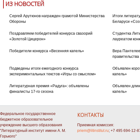
ИЗ НОВОСТЕЙ
Сергей Арутюнов награжден грамотой Министерства
Итоги литерату
Обороны
Беларуси «Соз
Поздравляем победителей конкурса свазорий
Студентка Лити
«Золотой Цицерон»
лауреатом кон
Победители конкурса «Весенняя капель»
Вера Пантелее
правительства
Подведены итоги ежегодного конкурса
Объявлен коро
экспериментальных текстов «Игры со смыслом»
капель»
Литературная премия «Радуга»: объявлены
Объявлен длин
финалисты 17-го сезона
капель»
Федеральное государственное
КОНТАКТЫ
бюджетное образовательное
учреждение высшего образования
Приемная комиссия:
"Литературный институт имени А. М.
priem@litinstitut.ru
; +7 495 694-12-8
Горького"