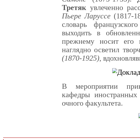
Третяк
увлеченно рас
Пьере Ларуссе
(1817-1
словарь французског
выходить в обновлен
прежнему носит его
наглядно осветил твор
(1870-1925)
, вдохновля
В мероприятии прин
кафедры иностранных 
очного факультета.