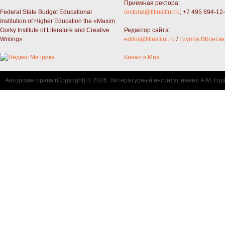
Приемная ректора:
Federal State Budget Educational
rectorat@litinstitut.ru
; +7 495 694-12
Institution of Higher Education the «Maxim
Gorky Institute of Literature and Creative
Редактор сайта:
Writing»
editor@litinstitut.ru
/
Группа ВКонтак
Канал в Max
Авторские права (Copyright) © 2026, Литературный институт имени А.М. Гор