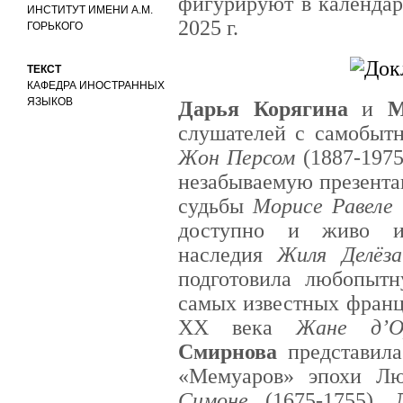
фигурируют в календар
ИНСТИТУТ ИМЕНИ А.М.
2025 г.
ГОРЬКОГО
ТЕКСТ
КАФЕДРА ИНОСТРАННЫХ
ЯЗЫКОВ
Дарья Корягина
и
М
слушателей с самобыт
Жон Персом
(1887-1975
незабываемую презента
судьбы
Морисе Равеле
доступно и живо из
наследия
Жиля Делёза
подготовила любопыт
самых известных франц
XX века
Жане д’О
Смирнова
представила
«Мемуаров» эпохи Л
Симоне
(1675-1755).