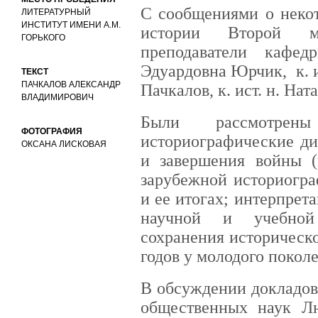
С сообщениями о неко
ЛИТЕРАТУРНЫЙ
ИНСТИТУТ ИМЕНИ А.М.
истории Второй м
ГОРЬКОГО
преподаватели кафе
Эдуардовна Юрчик, к. 
ТЕКСТ
ПАЧКАЛОВ АЛЕКСАНДР
Пачкалов, к. ист. н. На
ВЛАДИМИРОВИЧ
Были рассмотрен
ФОТОГРАФИЯ
историографические ди
ОКСАНА ЛИСКОВАЯ
и завершения войны (
зарубежной историогра
и ее итогах; интерпре
научной и учебной 
сохранения историческ
годов у молодого поколе
В обсуждении докладов
общественных наук Л