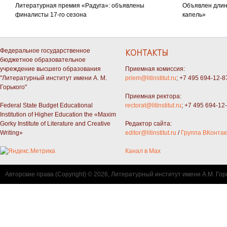
Литературная премия «Радуга»: объявлены
Объявлен длин
финалисты 17-го сезона
капель»
Федеральное государственное
КОНТАКТЫ
бюджетное образовательное
учреждение высшего образования
Приемная комиссия:
"Литературный институт имени А. М.
priem@litinstitut.ru
; +7 495 694-12-8
Горького"
Приемная ректора:
Federal State Budget Educational
rectorat@litinstitut.ru
; +7 495 694-12
Institution of Higher Education the «Maxim
Gorky Institute of Literature and Creative
Редактор сайта:
Writing»
editor@litinstitut.ru
/
Группа ВКонтак
Канал в Max
Авторские права (Copyright) © 2026, Литературный институт имени А.М. Гор