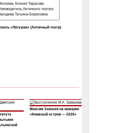
такль «Лягушки» (Античный театр)
Максим Замшев на ярмарке
титута
«Книжный остров — 2026»
крытыми
альянской