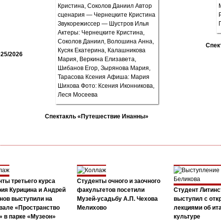
Спек
25/2026
Спектакль «Путешествие Инанны»
ты третьего курса
Студенты очного и заочного
ия Курицина и Андрей
факультетов посетили
Студент Литинс
нов выступили на
Музей-усадьбу А.П. Чехова
выступил с от
вале «Пространство
Мелихово
лекциями об ит
 в парке «Музеон»
культуре