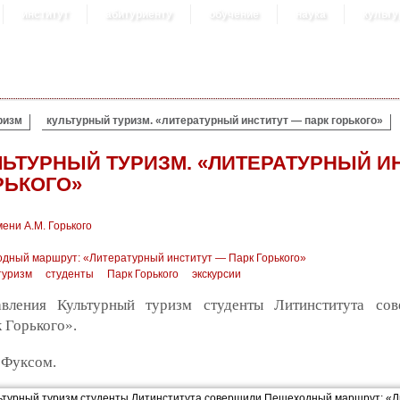
институт
абитуриенту
обучение
наука
культу
ризм
культурный туризм. «литературный институт — парк горького»
ЛЬТУРНЫЙ ТУРИЗМ. «ЛИТЕРАТУРНЫЙ И
РЬКОГО»
ени А.М. Горького
одный маршрут: «Литературный институт — Парк Горького»
туризм
студенты
Парк Горького
экскурсии
вления Культурный туризм студенты Литинститута со
 Горького».
 Фуксом.