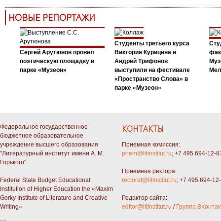
НОВЫЕ РЕПОРТАЖИ
Студенты третьего курса
Сту
Сергей Арутюнов провёл
Виктория Курицина и
фак
поэтическую площадку в
Андрей Трифонов
Муз
парке «Музеон»
выступили на фестивале
Мел
«Пространство Слова» в
парке «Музеон»
Федеральное государственное
КОНТАКТЫ
бюджетное образовательное
учреждение высшего образования
Приемная комиссия:
"Литературный институт имени А. М.
priem@litinstitut.ru
; +7 495 694-12-8
Горького"
Приемная ректора:
Federal State Budget Educational
rectorat@litinstitut.ru
; +7 495 694-12
Institution of Higher Education the «Maxim
Gorky Institute of Literature and Creative
Редактор сайта:
Writing»
editor@litinstitut.ru
/
Группа ВКонтак