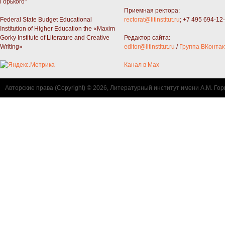
Горького"
Приемная ректора:
Federal State Budget Educational
rectorat@litinstitut.ru
; +7 495 694-12
Institution of Higher Education the «Maxim
Gorky Institute of Literature and Creative
Редактор сайта:
Writing»
editor@litinstitut.ru
/
Группа ВКонтак
Канал в Max
Авторские права (Copyright) © 2026, Литературный институт имени А.М. Гор