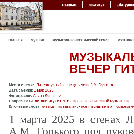
главная
институт
абитурие
ВЫ ЗДЕСЬ
главная
музыка
музыкально-поэтический вечер
музыкаль
МУЗЫКАЛ
ВЕЧЕР ГИ
Место съемки:
Литературный институт имени А.М. Горького
Дата съемки:
1 Мар 2025
Фотографии:
Арина Депланьи
Подробности:
Литинститут и ГИТИС провели совместный музыкально-п
Ключевые слова:
музыка
музыкально-поэтический вечер
современ
1 марта 2025 в стенах Л
А.М. Горького под руко