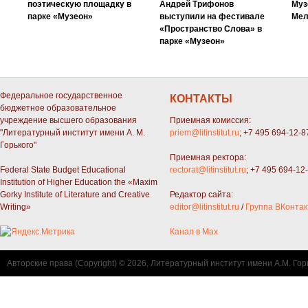
поэтическую площадку в
Андрей Трифонов
Муз
парке «Музеон»
выступили на фестивале
Мел
«Пространство Слова» в
парке «Музеон»
Федеральное государственное
КОНТАКТЫ
бюджетное образовательное
учреждение высшего образования
Приемная комиссия:
"Литературный институт имени А. М.
priem@litinstitut.ru
; +7 495 694-12-8
Горького"
Приемная ректора:
Federal State Budget Educational
rectorat@litinstitut.ru
; +7 495 694-12
Institution of Higher Education the «Maxim
Gorky Institute of Literature and Creative
Редактор сайта:
Writing»
editor@litinstitut.ru
/
Группа ВКонтак
Канал в Max
Авторские права (Copyright) © 2026, Литературный институт имени А.М. Гор