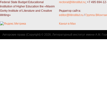
Federal State Budget Educational
rectorat@litinstitut.ru
; +7 495 694-12
Institution of Higher Education the «Maxim
Gorky Institute of Literature and Creative
Редактор сайта:
Writing»
editor@litinstitut.ru
/
Группа ВКонтак
Канал в Max
Авторские права (Copyright) © 2026, Литературный институт имени А.М. Гор