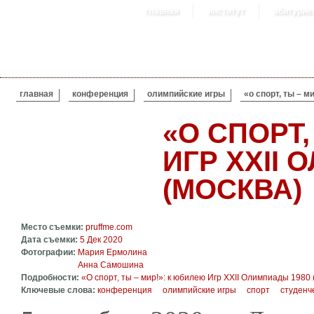
главная
институт
абитурие
ВЫ ЗДЕСЬ
главная
конференция
олимпийские игры
«о спорт, ты – м
«О СПОРТ,
ИГР XXII 
(МОСКВА)
Место съемки:
pruffme.com
Дата съемки:
5 Дек 2020
Фотографии:
Мария Ермолина
Анна Самошина
Подробности:
«О спорт, ты – мир!»: к юбилею Игр XXII Олимпиады 1980 
Ключевые слова:
конференция
олимпийские игры
спорт
студенч