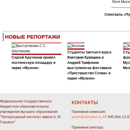
Спектакль «П
НОВЫЕ РЕПОРТАЖИ
Студенты третьего курса
Сту
Сергей Арутюнов провёл
Виктория Курицина и
фак
поэтическую площадку в
Андрей Трифонов
Муз
парке «Музеон»
выступили на фестивале
Мел
«Пространство Слова» в
парке «Музеон»
Федеральное государственное
КОНТАКТЫ
бюджетное образовательное
учреждение высшего образования
Приемная комиссия:
"Литературный институт имени А. М.
priem@litinstitut.ru
; +7 495 694-12-8
Горького"
Приемная ректора: