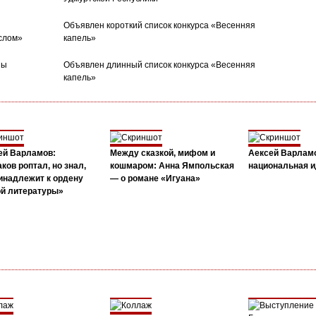
Объявлен короткий список конкурса «Весенняя
слом»
капель»
ны
Объявлен длинный список конкурса «Весенняя
капель»
ей Варламов:
Между сказкой, мифом и
Аексей Варлам
ков роптал, но знал,
кошмаром: Анна Ямпольская
национальная и
инадлежит к ордену
— о романе «Игуана»
ой литературы»