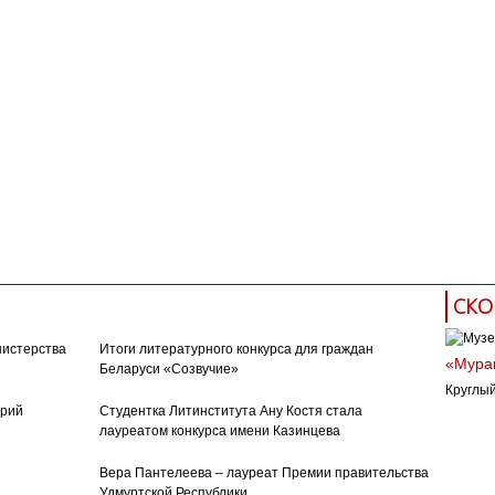
СКО
нистерства
Итоги литературного конкурса для граждан
«Муран
Беларуси «Созвучие»
Круглый
орий
Студентка Литинститута Ану Костя стала
лауреатом конкурса имени Казинцева
Вера Пантелеева – лауреат Премии правительства
Удмуртской Республики