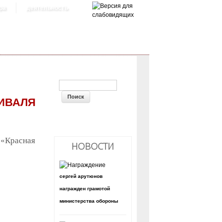
ра
деятельность
ФОРМА ПОИСКА
ИВАЛЯ
 «Красная
НОВОСТИ
сергей арутюнов
награжден грамотой
министерства обороны