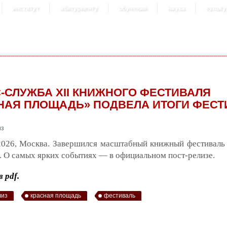
институт
абитуриенту
обучение
наука
культу
-СЛУЖБА ХII КНИЖНОГО ФЕСТИВАЛЯ
НАЯ ПЛОЩАДЬ» ПОДВЕЛА ИТОГИ ФЕСТ
2026, Москва. Завершился масштабный книжный фестиваль
 О самых ярких событиях — в официальном пост-релизе.
 pdf.
лиз
красная площадь
фестиваль