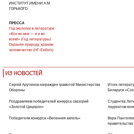
ИНСТИТУТ ИМЕНИ А.М.
ГОРЬКОГО
ПРЕССА
Год экологии в литературе.
«Все во мне — и я во
всем!» (Год литературы)
Охраняя природу, храним
человечество (НГ-Exlibris)
ИЗ НОВОСТЕЙ
Сергей Арутюнов награжден грамотой Министерства
Итоги литерату
Обороны
Беларуси «Соз
Поздравляем победителей конкурса свазорий
Студентка Лити
«Золотой Цицерон»
лауреатом кон
Победители конкурса «Весенняя капель»
Вера Пантелее
правительства