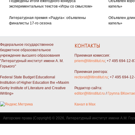
Подведены итоги ежегодного конкурса
Объявлен коро
экспериментальных текстов «Игры со смыслом»
капель»
Литературная премия «Радуга»: объявлены
Объявлен длин
финалисты 17-го сезона
капель»
Федеральное государственное
КОНТАКТЫ
бюджетное образовательное
учреждение высшего образования
Приемная комиссия:
"Литературный институт имени А. М.
priem@litinstitut.ru
; +7 495 694-12-8
Горького"
Приемная ректора:
Federal State Budget Educational
rectorat@litinstitut.ru
; +7 495 694-12
Institution of Higher Education the «Maxim
Gorky Institute of Literature and Creative
Редактор сайта:
Writing»
editor@litinstitut.ru
/
Группа ВКонтак
Канал в Max
Авторские права (Copyright) © 2026, Литературный институт имени А.М. Гор