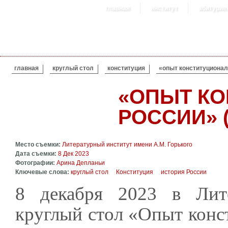
главная
институт
абитурие
ВЫ ЗДЕСЬ
главная
круглый стол
конституция
«опыт конституционал
«ОПЫТ КО
РОССИИ» 
Место съемки:
Литературный институт имени А.М. Горького
Дата съемки:
8 Дек 2023
Фотографии:
Арина Депланьи
Ключевые слова:
круглый стол
Конституция
история России
8 декабря 2023 в Лит
круглый стол «Опыт конст