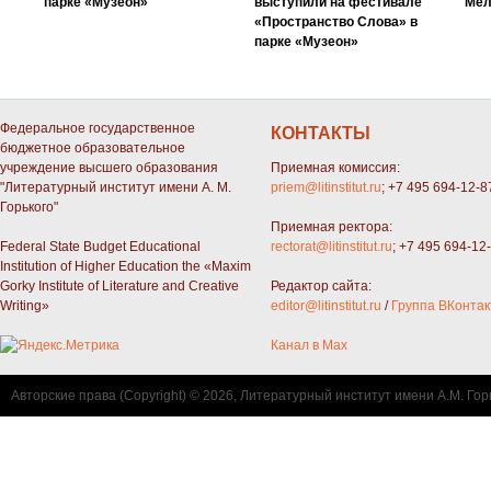
парке «Музеон»
выступили на фестивале
Мел
«Пространство Слова» в
парке «Музеон»
Федеральное государственное
КОНТАКТЫ
бюджетное образовательное
учреждение высшего образования
Приемная комиссия:
"Литературный институт имени А. М.
priem@litinstitut.ru
; +7 495 694-12-8
Горького"
Приемная ректора:
Federal State Budget Educational
rectorat@litinstitut.ru
; +7 495 694-12
Institution of Higher Education the «Maxim
Gorky Institute of Literature and Creative
Редактор сайта:
Writing»
editor@litinstitut.ru
/
Группа ВКонтак
Канал в Max
Авторские права (Copyright) © 2026, Литературный институт имени А.М. Гор