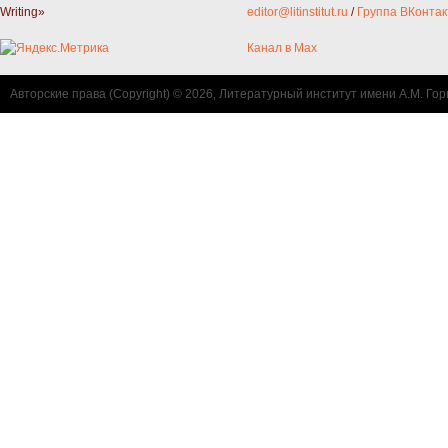
Writing»
editor@litinstitut.ru
/
Группа ВКонтак
Канал в Max
Авторские права (Copyright) © 2026, Литературный институт имени А.М. Гор