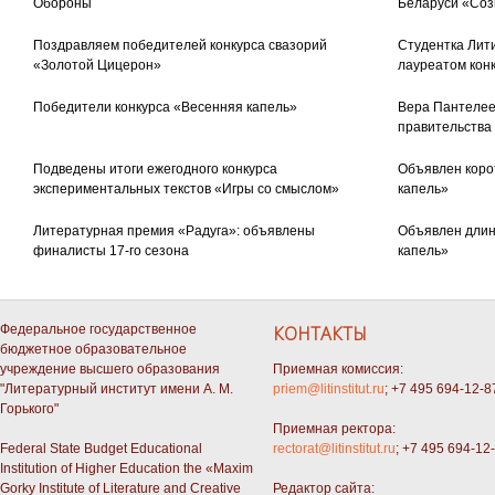
Обороны
Беларуси «Соз
Поздравляем победителей конкурса свазорий
Студентка Лити
«Золотой Цицерон»
лауреатом кон
Победители конкурса «Весенняя капель»
Вера Пантелее
правительства
Подведены итоги ежегодного конкурса
Объявлен коро
экспериментальных текстов «Игры со смыслом»
капель»
Литературная премия «Радуга»: объявлены
Объявлен длин
финалисты 17-го сезона
капель»
Федеральное государственное
КОНТАКТЫ
бюджетное образовательное
учреждение высшего образования
Приемная комиссия:
"Литературный институт имени А. М.
priem@litinstitut.ru
; +7 495 694-12-8
Горького"
Приемная ректора:
Federal State Budget Educational
rectorat@litinstitut.ru
; +7 495 694-12
Institution of Higher Education the «Maxim
Gorky Institute of Literature and Creative
Редактор сайта: