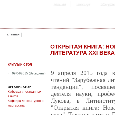
главная
институт
абитурие
ВЫ ЗДЕСЬ
главная
ОТКРЫТАЯ КНИГА: Н
ЛИТЕРАТУРА XXI ВЕКА
КРУГЛЫЙ СТОЛ
9 апреля 2015 года 
чт, 09/04/2015 (Весь день)
чтений "Зарубежная ли
тенденции", посвящ
ОРГАНИЗАТОР
Кафедра иностранных
деятеля науки, проф
языков
Лукова, в Литинстит
Кафедра литературного
мастерства
"Открытая книга: Нов
века". Также в рамках