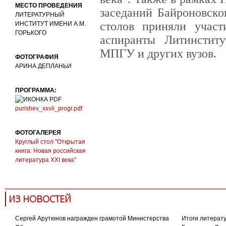
МЕСТО ПРОВЕДЕНИЯ
заседаний Байроновско
ЛИТЕРАТУРНЫЙ
столов приняли участ
ИНСТИТУТ ИМЕНИ А.М.
ГОРЬКОГО
аспиранты Литинстит
МПГУ и других вузов.
ФОТОГРАФИЯ
АРИНА ДЕПЛАНЬИ
ПРОГРАММА:
purishev_xxvii_progr.pdf
ФОТОГАЛЕРЕЯ
Круглый стол "Открытая
книга: Новая российская
литература XXI века"
ИЗ НОВОСТЕЙ
Сергей Арутюнов награжден грамотой Министерства
Итоги литерату