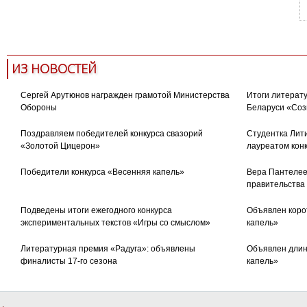
ИЗ НОВОСТЕЙ
Сергей Арутюнов награжден грамотой Министерства
Итоги литерату
Обороны
Беларуси «Соз
Поздравляем победителей конкурса свазорий
Студентка Лити
«Золотой Цицерон»
лауреатом кон
Победители конкурса «Весенняя капель»
Вера Пантелее
правительства
Подведены итоги ежегодного конкурса
Объявлен коро
экспериментальных текстов «Игры со смыслом»
капель»
Литературная премия «Радуга»: объявлены
Объявлен длин
финалисты 17-го сезона
капель»