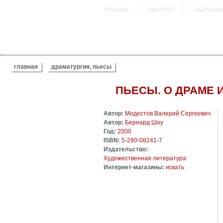
главная
институт
абитурие
ВЫ ЗДЕСЬ
главная
драматургия, пьесы
ПЬЕСЫ. О ДРАМЕ 
Автор:
Модестов Валерий Сергеевич
Автор:
Бернард Шоу
Год:
2000
ISBN:
5-280-08241-7
Издательство:
Художественная литература
Интернет-магазины:
искать