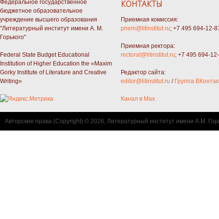
Федеральное государственное
КОНТАКТЫ
бюджетное образовательное
учреждение высшего образования
Приемная комиссия:
"Литературный институт имени А. М.
priem@litinstitut.ru
; +7 495 694-12-8
Горького"
Приемная ректора:
Federal State Budget Educational
rectorat@litinstitut.ru
; +7 495 694-12
Institution of Higher Education the «Maxim
Gorky Institute of Literature and Creative
Редактор сайта:
Writing»
editor@litinstitut.ru
/
Группа ВКонтак
Канал в Max
Авторские права (Copyright) © 2026, Литературный институт имени А.М. Гор