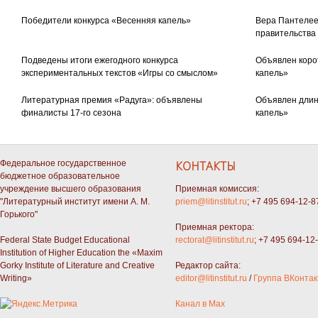
Победители конкурса «Весенняя капель»
Вера Пантелее
правительства
Подведены итоги ежегодного конкурса
Объявлен коро
экспериментальных текстов «Игры со смыслом»
капель»
Литературная премия «Радуга»: объявлены
Объявлен длин
финалисты 17-го сезона
капель»
Федеральное государственное
КОНТАКТЫ
бюджетное образовательное
учреждение высшего образования
Приемная комиссия:
"Литературный институт имени А. М.
priem@litinstitut.ru
; +7 495 694-12-8
Горького"
Приемная ректора:
Federal State Budget Educational
rectorat@litinstitut.ru
; +7 495 694-12
Institution of Higher Education the «Maxim
Gorky Institute of Literature and Creative
Редактор сайта:
Writing»
editor@litinstitut.ru
/
Группа ВКонтак
Канал в Max