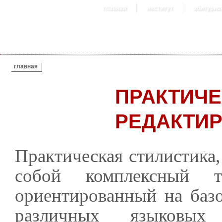
главная
институт
абитурие
ВЫ ЗДЕСЬ
главная
ПРАКТИЧЕ
РЕДАКТИ
Практическая стилистика,
собой комплексный те
ориентированный на базо
различных языковых