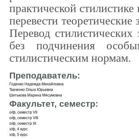
практической стилистике
перевести теоретические 
Перевод стилистических 
без подчинения особ
стилистическим нормам.
Преподаватель:
Годенко Надежда Михайловна
Ткаченко Ольга Юрьевна
Шитькова Марина Мясумовна
Факультет, семестр:
о/ф, семестр VII
о/ф, семестр VIII
о/ф, семестр IX
з/ф, 4 курс
з/ф, 5 курс