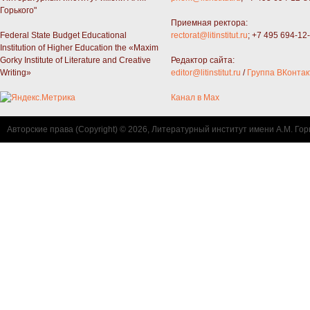
Горького"
Приемная ректора:
Federal State Budget Educational
rectorat@litinstitut.ru
; +7 495 694-12
Institution of Higher Education the «Maxim
Gorky Institute of Literature and Creative
Редактор сайта:
Writing»
editor@litinstitut.ru
/
Группа ВКонтак
Канал в Max
Авторские права (Copyright) © 2026, Литературный институт имени А.М. Гор