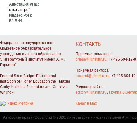
Аннотация РПД:
открыть pdf
Индекс РУП:
Б1.Б.44
Федеральное государственное
КОНТАКТЫ
бюджетное образовательное
учреждение высшего образования
Приемная комиссия:
"Литературный институт имени А. М.
priem@litinstitut.ru
; +7 495 694-12-8
Горького"
Приемная ректора:
Federal State Budget Educational
rectorat@litinstitut.ru
; +7 495 694-12
Institution of Higher Education the «Maxim
Gorky Institute of Literature and Creative
Редактор сайта:
Writing»
editor@litinstitut.ru
/
Группа ВКонтак
Канал в Max
Авторские права (Copyright) © 2026, Литературный институт имени А.М. Гор