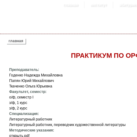
главная
институт
абитурие
ВЫ ЗДЕСЬ
главная
ПРАКТИКУМ ПО ОР
Преподаватель:
Годенко Надежда Михайловна
Папян Юрий Михайлович
Ткаченко Ольга Юрьевна
Факультет, семестр:
о/ф, семестр I
з/ф, 1 курс
з/ф, 2 курс
Специализация:
Литературный работник
Литературный работник, переводчик художественной литературы
Методические указания:
открыть pdf