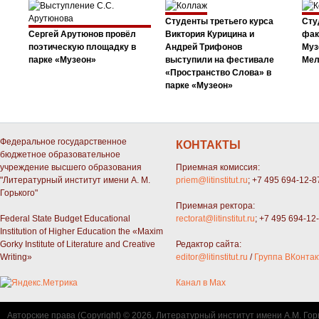
Студенты третьего курса
Сту
Сергей Арутюнов провёл
Виктория Курицина и
фак
поэтическую площадку в
Андрей Трифонов
Муз
парке «Музеон»
выступили на фестивале
Мел
«Пространство Слова» в
парке «Музеон»
Федеральное государственное
КОНТАКТЫ
бюджетное образовательное
учреждение высшего образования
Приемная комиссия:
"Литературный институт имени А. М.
priem@litinstitut.ru
; +7 495 694-12-8
Горького"
Приемная ректора:
Federal State Budget Educational
rectorat@litinstitut.ru
; +7 495 694-12
Institution of Higher Education the «Maxim
Gorky Institute of Literature and Creative
Редактор сайта:
Writing»
editor@litinstitut.ru
/
Группа ВКонтак
Канал в Max
Авторские права (Copyright) © 2026, Литературный институт имени А.М. Гор