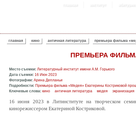
главная
институт
абитурие
ВЫ ЗДЕСЬ
главная
кино
античная литература
премьера фильма «ме
ПРЕМЬЕРА ФИЛЬМ
Место съемки:
Литературный институт имени А.М. Горького
Дата съемки:
16 Июн 2023
Фотографии:
Арина Депланьи
Подробности:
Премьера фильма «Медея» Екатерины Костриковой прош
Ключевые слова:
кино
античная литература
медея
экранизация
16 июня 2023 в Литинституте на творческом семи
кинорежиссером Екатериной Костриковой.