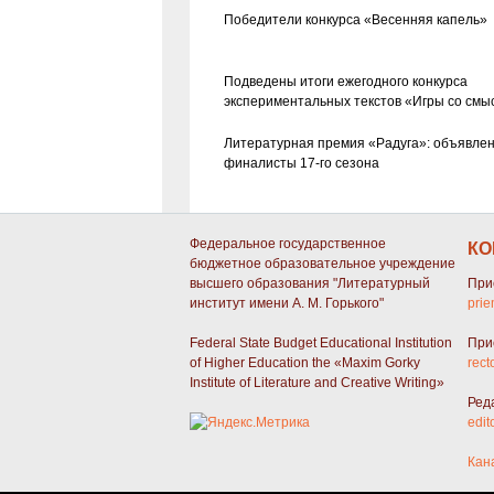
Победители конкурса «Весенняя капель»
Подведены итоги ежегодного конкурса
экспериментальных текстов «Игры со смы
Литературная премия «Радуга»: объявле
финалисты 17-го сезона
Федеральное государственное
КО
бюджетное образовательное учреждение
высшего образования "Литературный
При
институт имени А. М. Горького"
prie
Federal State Budget Educational Institution
При
of Higher Education the «Maxim Gorky
rect
Institute of Literature and Creative Writing»
Ред
edit
Кан