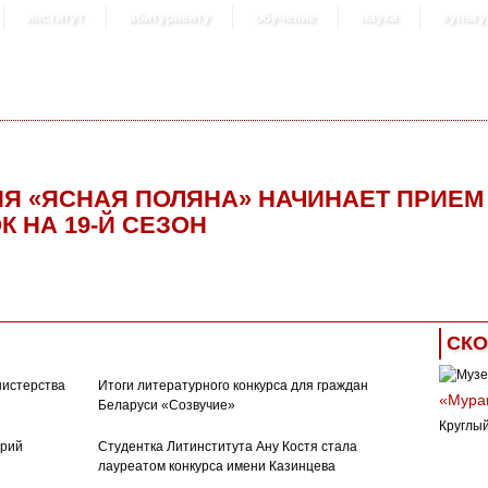
институт
абитуриенту
обучение
наука
культу
Я «ЯСНАЯ ПОЛЯНА» НАЧИНАЕТ ПРИЕМ
К НА 19-Й СЕЗОН
СКО
нистерства
Итоги литературного конкурса для граждан
«Муран
Беларуси «Созвучие»
Круглый
орий
Студентка Литинститута Ану Костя стала
лауреатом конкурса имени Казинцева