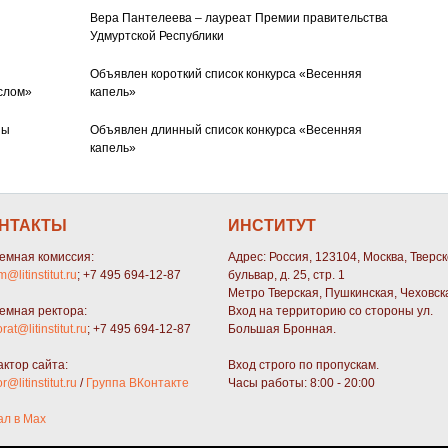
Вера Пантелеева – лауреат Премии правительства
Удмуртской Республики
Объявлен короткий список конкурса «Весенняя
слом»
капель»
ны
Объявлен длинный список конкурса «Весенняя
капель»
НТАКТЫ
ИНСТИТУТ
емная комиссия:
Адрес: Россия, 123104, Москва, Тверс
m@litinstitut.ru
; +7 495 694-12-87
бульвар, д. 25, стр. 1
Метро Тверская, Пушкинская, Чеховск
емная ректора:
Вход на территорию со стороны ул.
orat@litinstitut.ru
; +7 495 694-12-87
Большая Бронная.
актор сайта:
Вход строго по пропускам.
or@litinstitut.ru
/
Группа ВКонтакте
Часы работы: 8:00 - 20:00
ал в Max