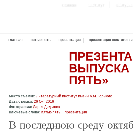
главная
институт
абитурие
ВЫ ЗДЕСЬ
главная
пятью пять
презентация
презентация шестого вы
ПРЕЗЕНТ
ВЫПУСКА
ПЯТЬ»
Место съемки:
Литературный институт имени А.М. Горького
Дата съемки:
26 Окт 2016
Фотографии:
Дарья Дядькова
Ключевые слова:
пятью пять
презентация
В последнюю среду октябр