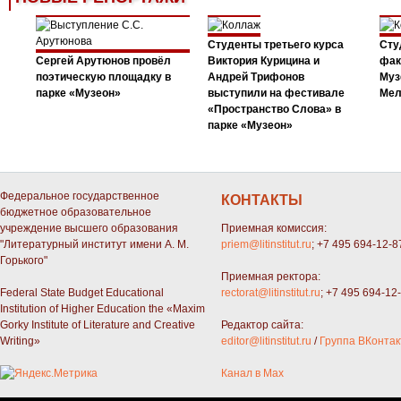
Студенты третьего курса
Сту
Сергей Арутюнов провёл
Виктория Курицина и
фак
поэтическую площадку в
Андрей Трифонов
Муз
парке «Музеон»
выступили на фестивале
Мел
«Пространство Слова» в
парке «Музеон»
Федеральное государственное
КОНТАКТЫ
бюджетное образовательное
учреждение высшего образования
Приемная комиссия:
"Литературный институт имени А. М.
priem@litinstitut.ru
; +7 495 694-12-8
Горького"
Приемная ректора:
Federal State Budget Educational
rectorat@litinstitut.ru
; +7 495 694-12
Institution of Higher Education the «Maxim
Gorky Institute of Literature and Creative
Редактор сайта:
Writing»
editor@litinstitut.ru
/
Группа ВКонтак
Канал в Max