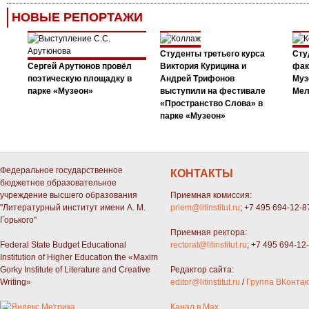
НОВЫЕ РЕПОРТАЖИ
Студенты третьего курса
Сту
Сергей Арутюнов провёл
Виктория Курицина и
фак
поэтическую площадку в
Андрей Трифонов
Муз
парке «Музеон»
выступили на фестивале
Мел
«Пространство Слова» в
парке «Музеон»
Федеральное государственное
КОНТАКТЫ
бюджетное образовательное
учреждение высшего образования
Приемная комиссия:
"Литературный институт имени А. М.
priem@litinstitut.ru
; +7 495 694-12-8
Горького"
Приемная ректора:
Federal State Budget Educational
rectorat@litinstitut.ru
; +7 495 694-12
Institution of Higher Education the «Maxim
Gorky Institute of Literature and Creative
Редактор сайта:
Writing»
editor@litinstitut.ru
/
Группа ВКонтак
Канал в Max