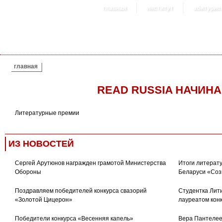
главная
институт
абитурие
ВЫ ЗДЕСЬ
главная
READ RUSSIA НАЧИН
Литературные премии
ИЗ НОВОСТЕЙ
Сергей Арутюнов награжден грамотой Министерства
Итоги литерату
Обороны
Беларуси «Соз
Поздравляем победителей конкурса свазорий
Студентка Лити
«Золотой Цицерон»
лауреатом кон
Победители конкурса «Весенняя капель»
Вера Пантелее