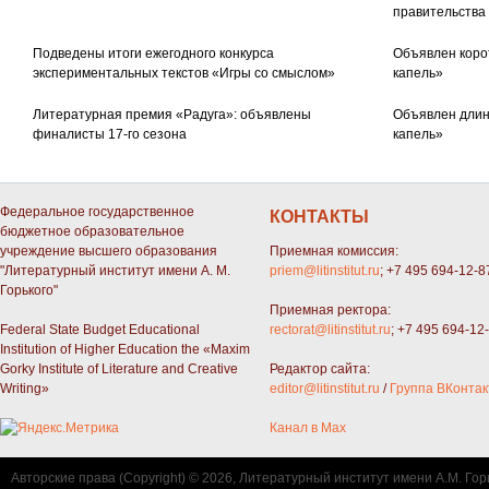
правительства
Подведены итоги ежегодного конкурса
Объявлен коро
экспериментальных текстов «Игры со смыслом»
капель»
Литературная премия «Радуга»: объявлены
Объявлен длин
финалисты 17-го сезона
капель»
Федеральное государственное
КОНТАКТЫ
бюджетное образовательное
учреждение высшего образования
Приемная комиссия:
"Литературный институт имени А. М.
priem@litinstitut.ru
; +7 495 694-12-8
Горького"
Приемная ректора:
Federal State Budget Educational
rectorat@litinstitut.ru
; +7 495 694-12
Institution of Higher Education the «Maxim
Gorky Institute of Literature and Creative
Редактор сайта:
Writing»
editor@litinstitut.ru
/
Группа ВКонтак
Канал в Max
Авторские права (Copyright) © 2026, Литературный институт имени А.М. Гор