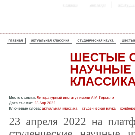
главная
институт
абитурие
ВЫ ЗДЕСЬ
главная
актуальная классика
студенческая наука
шестые
ШЕСТЫЕ 
НАУЧНЫЕ 
КЛАССИКА
Место съемки:
Литературный институт имени А.М. Горького
Дата съемки:
23 Апр 2022
Ключевые слова:
актуальная классика
студенческая наука
конфер
23 апреля 2022 на плат
студенческие научные ч