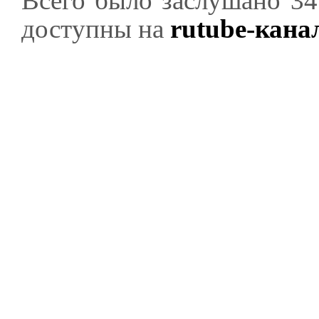
Всего было заслушано 34
доступны на
rutube-кана