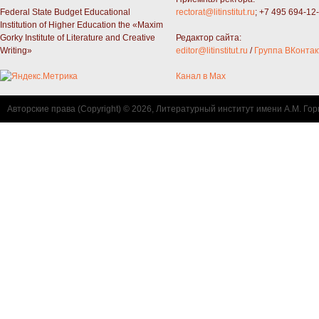
Federal State Budget Educational
rectorat@litinstitut.ru
; +7 495 694-12
Institution of Higher Education the «Maxim
Gorky Institute of Literature and Creative
Редактор сайта:
Writing»
editor@litinstitut.ru
/
Группа ВКонтак
Канал в Max
Авторские права (Copyright) © 2026, Литературный институт имени А.М. Гор