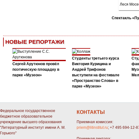
Спектакль «П
НОВЫЕ РЕПОРТАЖИ
Студенты третьего курса
Сту
Сергей Арутюнов провёл
Виктория Курицина и
фак
поэтическую площадку в
Андрей Трифонов
Муз
парке «Музеон»
выступили на фестивале
Мел
«Пространство Слова» в
парке «Музеон»
Федеральное государственное
КОНТАКТЫ
бюджетное образовательное
учреждение высшего образования
Приемная комиссия:
"Литературный институт имени А. М.
priem@litinstitut.ru
; +7 495 694-12-8
Горького"
Приемная ректора: