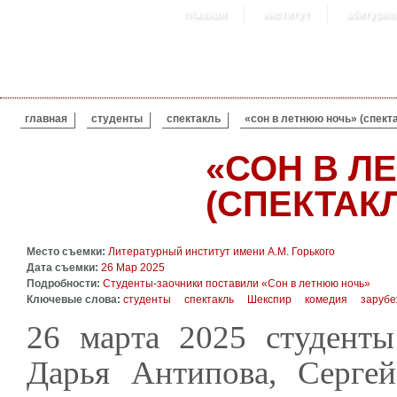
главная
институт
абитурие
ВЫ ЗДЕСЬ
главная
студенты
спектакль
«сон в летнюю ночь» (спект
«СОН В Л
(СПЕКТАК
Место съемки:
Литературный институт имени А.М. Горького
Дата съемки:
26 Мар 2025
Подробности:
Студенты-заочники поставили «Сон в летнюю ночь»
Ключевые слова:
студенты
спектакль
Шекспир
комедия
зарубе
26 марта 2025 студенты
Дарья Антипова, Сергей