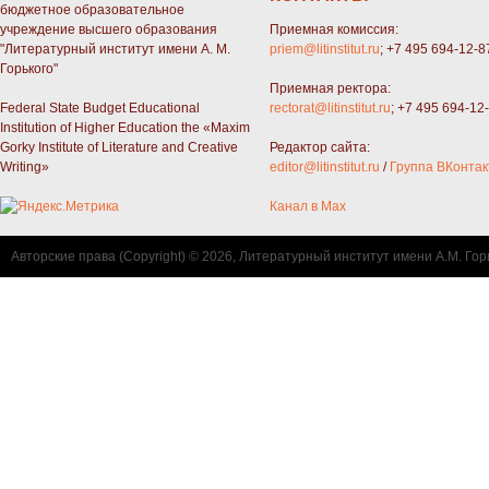
бюджетное образовательное
учреждение высшего образования
Приемная комиссия:
"Литературный институт имени А. М.
priem@litinstitut.ru
; +7 495 694-12-8
Горького"
Приемная ректора:
Federal State Budget Educational
rectorat@litinstitut.ru
; +7 495 694-12
Institution of Higher Education the «Maxim
Gorky Institute of Literature and Creative
Редактор сайта:
Writing»
editor@litinstitut.ru
/
Группа ВКонтак
Канал в Max
Авторские права (Copyright) © 2026, Литературный институт имени А.М. Гор