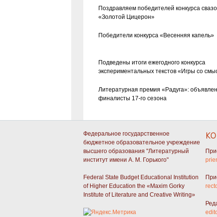
Поздравляем победителей конкурса сваз
«Золотой Цицерон»
Победители конкурса «Весенняя капель»
Подведены итоги ежегодного конкурса
экспериментальных текстов «Игры со смы
Литературная премия «Радуга»: объявле
финалисты 17-го сезона
Федеральное государственное
КО
бюджетное образовательное учреждение
высшего образования "Литературный
При
институт имени А. М. Горького"
prie
Federal State Budget Educational Institution
При
of Higher Education the «Maxim Gorky
rect
Institute of Literature and Creative Writing»
Ред
edit