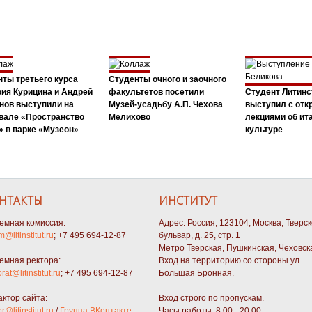
ты третьего курса
Студенты очного и заочного
ия Курицина и Андрей
факультетов посетили
Студент Литинс
нов выступили на
Музей-усадьбу А.П. Чехова
выступил с от
вале «Пространство
Мелихово
лекциями об ит
 в парке «Музеон»
культуре
НТАКТЫ
ИНСТИТУТ
емная комиссия:
Адрес: Россия, 123104, Москва, Тверс
m@litinstitut.ru
; +7 495 694-12-87
бульвар, д. 25, стр. 1
Метро Тверская, Пушкинская, Чеховск
емная ректора:
Вход на территорию со стороны ул.
orat@litinstitut.ru
; +7 495 694-12-87
Большая Бронная.
актор сайта:
Вход строго по пропускам.
or@litinstitut.ru
/
Группа ВКонтакте
Часы работы: 8:00 - 20:00