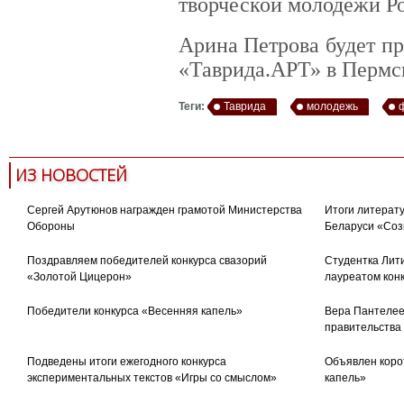
творческой молодежи Р
Арина Петрова будет п
«Таврида.АРТ» в Пермс
Теги:
Таврида
молодежь
ИЗ НОВОСТЕЙ
Сергей Арутюнов награжден грамотой Министерства
Итоги литерату
Обороны
Беларуси «Соз
Поздравляем победителей конкурса свазорий
Студентка Лити
«Золотой Цицерон»
лауреатом кон
Победители конкурса «Весенняя капель»
Вера Пантелее
правительства
Подведены итоги ежегодного конкурса
Объявлен коро
экспериментальных текстов «Игры со смыслом»
капель»