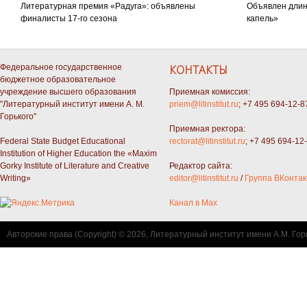
Литературная премия «Радуга»: объявлены
Объявлен длин
финалисты 17-го сезона
капель»
Федеральное государственное
КОНТАКТЫ
бюджетное образовательное
учреждение высшего образования
Приемная комиссия:
"Литературный институт имени А. М.
priem@litinstitut.ru
; +7 495 694-12-8
Горького"
Приемная ректора:
Federal State Budget Educational
rectorat@litinstitut.ru
; +7 495 694-12
Institution of Higher Education the «Maxim
Gorky Institute of Literature and Creative
Редактор сайта:
Writing»
editor@litinstitut.ru
/
Группа ВКонтак
Канал в Max
Авторские права (Copyright) © 2026, Литературный институт имени А.М. Гор