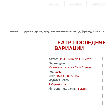
главная
институт
абитурие
ВЫ ЗДЕСЬ
главная
драматургия, художественный перевод, французская ли
ТЕАТР. ПОСЛЕДНЯ
ВАРИАЦИИ
Автор:
Эрик-Эммануэль Шмитт
Переводчик:
Мавлевич Наталья Самойловна
Год:
2011
ISBN:
978-5-389-01703-0
Издательство:
Азбука-Аттикус
Интернет-магазины:
искать