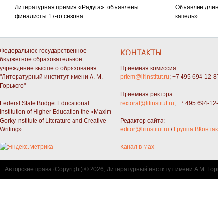
Литературная премия «Радуга»: объявлены
Объявлен длин
финалисты 17-го сезона
капель»
Федеральное государственное
КОНТАКТЫ
бюджетное образовательное
учреждение высшего образования
Приемная комиссия:
"Литературный институт имени А. М.
priem@litinstitut.ru
; +7 495 694-12-8
Горького"
Приемная ректора:
Federal State Budget Educational
rectorat@litinstitut.ru
; +7 495 694-12
Institution of Higher Education the «Maxim
Gorky Institute of Literature and Creative
Редактор сайта:
Writing»
editor@litinstitut.ru
/
Группа ВКонтак
Канал в Max
Авторские права (Copyright) © 2026, Литературный институт имени А.М. Гор