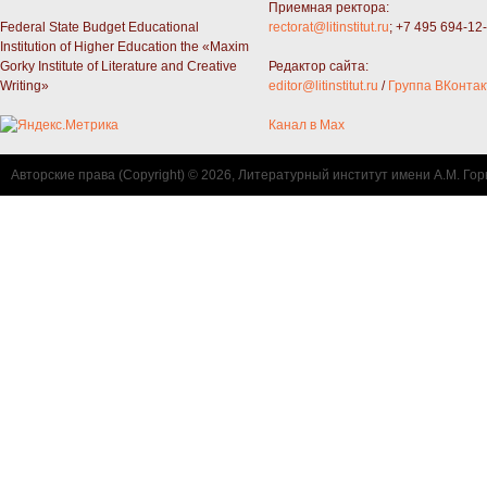
Приемная ректора:
Federal State Budget Educational
rectorat@litinstitut.ru
; +7 495 694-12
Institution of Higher Education the «Maxim
Gorky Institute of Literature and Creative
Редактор сайта:
Writing»
editor@litinstitut.ru
/
Группа ВКонтак
Канал в Max
Авторские права (Copyright) © 2026, Литературный институт имени А.М. Гор