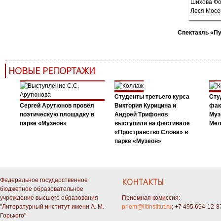
Спектакль «П
НОВЫЕ РЕПОРТАЖИ
Студенты третьего курса
Сту
Сергей Арутюнов провёл
Виктория Курицина и
фак
поэтическую площадку в
Андрей Трифонов
Муз
парке «Музеон»
выступили на фестивале
Мел
«Пространство Слова» в
парке «Музеон»
Федеральное государственное
КОНТАКТЫ
бюджетное образовательное
учреждение высшего образования
Приемная комиссия:
"Литературный институт имени А. М.
priem@litinstitut.ru
; +7 495 694-12-8
Горького"