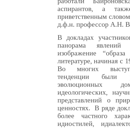
работали Байроновс
аспирантов, а такж
приветственным словом
д.ф.н. профессор А.Н. 
В докладах участнико
панорама явлений
изображение “образа
литературе, начиная с 1
Во многих выступл
тенденции были р
эволюционных д
идеологических, науч
представлений о прир
ценностях. В ряде док
более частного хара
идиостилей, идиалект