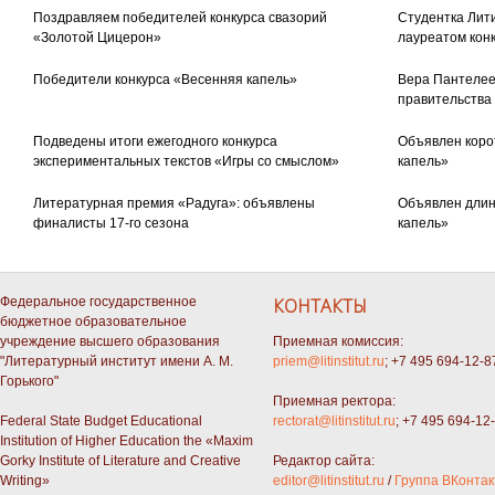
Поздравляем победителей конкурса свазорий
Студентка Лити
«Золотой Цицерон»
лауреатом кон
Победители конкурса «Весенняя капель»
Вера Пантелее
правительства
Подведены итоги ежегодного конкурса
Объявлен коро
экспериментальных текстов «Игры со смыслом»
капель»
Литературная премия «Радуга»: объявлены
Объявлен длин
финалисты 17-го сезона
капель»
Федеральное государственное
КОНТАКТЫ
бюджетное образовательное
учреждение высшего образования
Приемная комиссия:
"Литературный институт имени А. М.
priem@litinstitut.ru
; +7 495 694-12-8
Горького"
Приемная ректора:
Federal State Budget Educational
rectorat@litinstitut.ru
; +7 495 694-12
Institution of Higher Education the «Maxim
Gorky Institute of Literature and Creative
Редактор сайта:
Writing»
editor@litinstitut.ru
/
Группа ВКонтак