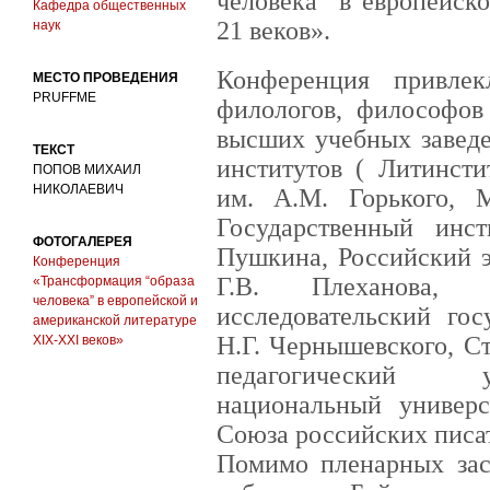
человека” в европейск
Кафедра общественных
21 веков».
наук
Конференция привле
МЕСТО ПРОВЕДЕНИЯ
PRUFFME
филологов, философов 
высших учебных заведе
ТЕКСТ
институтов ( Литинст
ПОПОВ МИХАИЛ
НИКОЛАЕВИЧ
им. А.М. Горького,
Государственный инст
ФОТОГАЛЕРЕЯ
Пушкина, Российский э
Конференция
Г.В. Плеханова, С
«Трансформация “образа
человека” в европейской и
исследовательский гос
американской литературе
Н.Г. Чернышевского, С
XIX-XXI веков»
педагогический у
национальный универс
Союза российских писател
Помимо пленарных зас