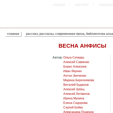
главная
институт
абитурие
ВЫ ЗДЕСЬ
главная
рассказ, рассказы, современная проза, библиотечка аль
ВЕСНА АНФИСЫ
Автор:
Ольга Сичкарь
Алексей Савченко
Борис Алексеев
Иван Якунин
Антон Зинченко
Марина Березнякова
Виталий Буданов
Алексей Зубец
Алексей Литвинов
Ирина Мухина
Елена Сидорова
Сергей Бойко
Александра Поденок