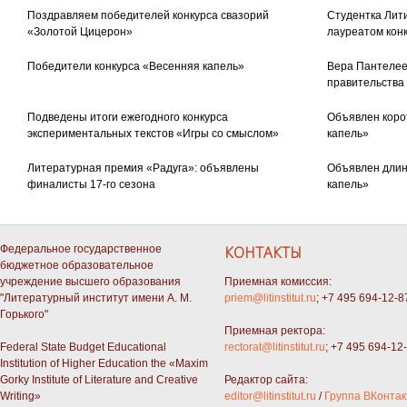
Поздравляем победителей конкурса свазорий
Студентка Лити
«Золотой Цицерон»
лауреатом кон
Победители конкурса «Весенняя капель»
Вера Пантелее
правительства
Подведены итоги ежегодного конкурса
Объявлен коро
экспериментальных текстов «Игры со смыслом»
капель»
Литературная премия «Радуга»: объявлены
Объявлен длин
финалисты 17-го сезона
капель»
Федеральное государственное
КОНТАКТЫ
бюджетное образовательное
учреждение высшего образования
Приемная комиссия:
"Литературный институт имени А. М.
priem@litinstitut.ru
; +7 495 694-12-8
Горького"
Приемная ректора:
Federal State Budget Educational
rectorat@litinstitut.ru
; +7 495 694-12
Institution of Higher Education the «Maxim
Gorky Institute of Literature and Creative
Редактор сайта:
Writing»
editor@litinstitut.ru
/
Группа ВКонтак