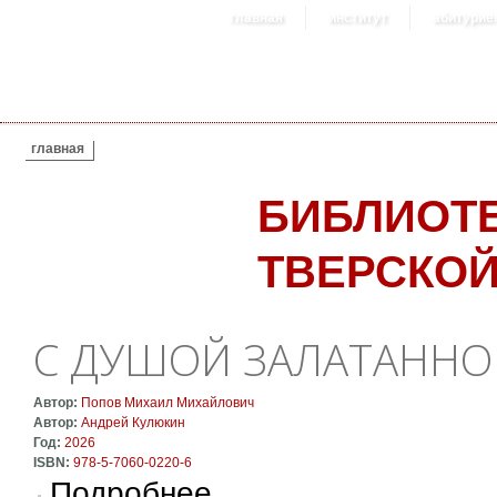
главная
институт
абитурие
ВЫ ЗДЕСЬ
главная
БИБЛИОТ
ТВЕРСКОЙ
С ДУШОЙ ЗАЛАТАННО
Автор:
Попов Михаил Михайлович
Автор:
Андрей Кулюкин
Год:
2026
ISBN:
978-5-7060-0220-6
о С душой залатанной. Поэзия
Подробнее