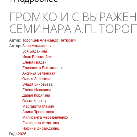
ГРОМКО И С ВЫРАЖЕ
СЕМИНАРА А.П. ТОРО
Автор:
Торопцев Александр Петрович
Автор:
Зара Ахназарова
Зоя Баданина
Иван Ворожейкин
Елена Гнядек
Елизавета Евстигнеева
Аксинья Зеленская
Олеся Зеленская
Влада Зиновьева
Елена Илюшина
Дарья Корягина
Ольга Кравец
Маргарита Мамич
Арина Трофимова
Милисента Чередниченко
Екатерина Федотова
Нарине Эйрамджянц
Год:
2026