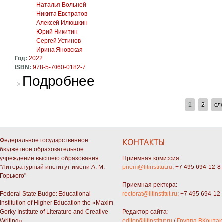
Наталья Вольней
Никита Евстратов
Алексей Илюшкин
Юрий Никитин
Сергей Устинов
Ирина Яновская
Год:
2022
ISBN:
978-5-7060-0182-7
о Техника молодёжи
Подробнее
СТРАНИЦЫ
1
2
сл
Федеральное государственное
КОНТАКТЫ
бюджетное образовательное
учреждение высшего образования
Приемная комиссия:
"Литературный институт имени А. М.
priem@litinstitut.ru
; +7 495 694-12-8
Горького"
Приемная ректора:
Federal State Budget Educational
rectorat@litinstitut.ru
; +7 495 694-12
Institution of Higher Education the «Maxim
Gorky Institute of Literature and Creative
Редактор сайта:
Writing»
editor@litinstitut.ru
/
Группа ВКонтак