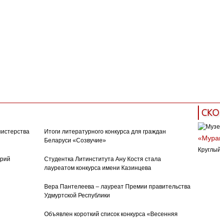
СКО
нистерства
Итоги литературного конкурса для граждан
«Муран
Беларуси «Созвучие»
Круглый
орий
Студентка Литинститута Ану Костя стала
лауреатом конкурса имени Казинцева
Вера Пантелеева – лауреат Премии правительства
Удмуртской Республики
Объявлен короткий список конкурса «Весенняя