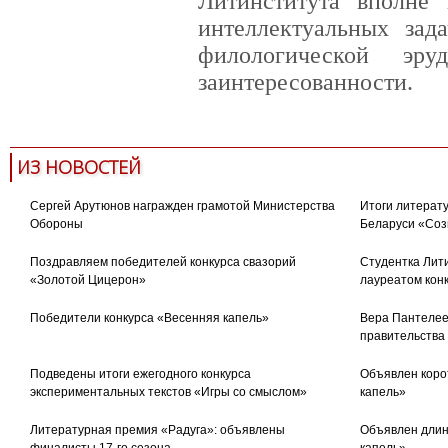
Литинститута вполне
интеллектуальных зада
филологической эру
заинтересованности.
ИЗ НОВОСТЕЙ
Сергей Арутюнов награжден грамотой Министерства
Итоги литерату
Обороны
Беларуси «Соз
Поздравляем победителей конкурса свазорий
Студентка Лити
«Золотой Цицерон»
лауреатом кон
Победители конкурса «Весенняя капель»
Вера Пантелее
правительства
Подведены итоги ежегодного конкурса
Объявлен коро
экспериментальных текстов «Игры со смыслом»
капель»
Литературная премия «Радуга»: объявлены
Объявлен длин