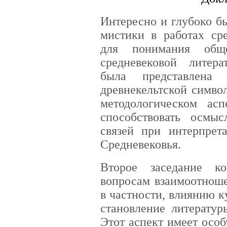
Интересно и глубоко б
мистики в работах сре
для понимания обще
средневековой литер
была представлена
древнекельтской симво
методологическом ас
способствовать осмы
связей при интерпрет
Средневековья.
Второе заседание к
вопросам взаимоотноше
в частности, влиянию 
становление литератур
Этот аспект имеет особ