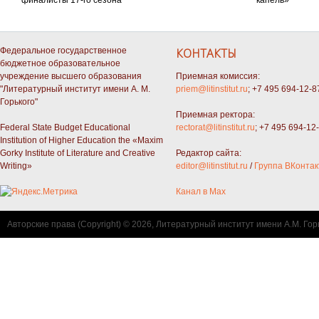
финалисты 17-го сезона
капель»
Федеральное государственное
КОНТАКТЫ
бюджетное образовательное
учреждение высшего образования
Приемная комиссия:
"Литературный институт имени А. М.
priem@litinstitut.ru
; +7 495 694-12-8
Горького"
Приемная ректора:
Federal State Budget Educational
rectorat@litinstitut.ru
; +7 495 694-12
Institution of Higher Education the «Maxim
Gorky Institute of Literature and Creative
Редактор сайта:
Writing»
editor@litinstitut.ru
/
Группа ВКонтак
Канал в Max
Авторские права (Copyright) © 2026, Литературный институт имени А.М. Гор