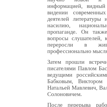
информацией, видный
видении современны
деятелей литературы 
насилию, националь
пропаганде. Он такж
вопросы слушателей, 
переросли в жив
профессионально мысл
Затем прошли встреч
писателями Павлом Ба
ведущими российским
Бабковым, Виктором
Натальей Мавлевич, Ва
Солоновичем.
После перерыва раб