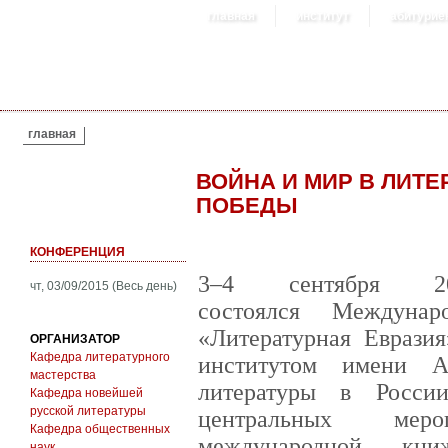
главная
институт
абитурие
ВЫ ЗДЕСЬ
главная
ВОЙНА И МИР В ЛИТЕ
ПОБЕДЫ
КОНФЕРЕНЦИЯ
3–4 сентября 
чт, 03/09/2015 (Весь день)
состоялся Междунар
«Литературная Еврази
ОРГАНИЗАТОР
Кафедра литературного
институтом имени А
мастерства
литературы в Росси
Кафедра новейшей
русской литературы
центральных ме
Кафедра общественных
международной кни
наук