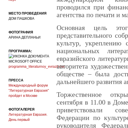
проводился при финан
агентства по печати и 
МЕСТО ПРОВЕДЕНИЯ
ДОМ ПАШКОВА
Основная цель этог
ФОТОГРАФИЯ
представительного соб
АРИНА ДЕПЛАНЬИ
культур, укреплению 
национальных литер
ПРОГРАММА:
евразийского литерату
авторитета художестве
programma_literaturnoy_evrazii.doc
обществе – была дост
дальнейшего развития а
ПРЕССА
Международный форум
"Литературная Евразия"
Торжественное откр
пройдет в Москве
сентября в 11.00 в Дом
приветствовали сове
ФОТОГАЛЕРЕЯ
Литературная Евразия.
Федерации по культур
День первый
руководителя Федерал