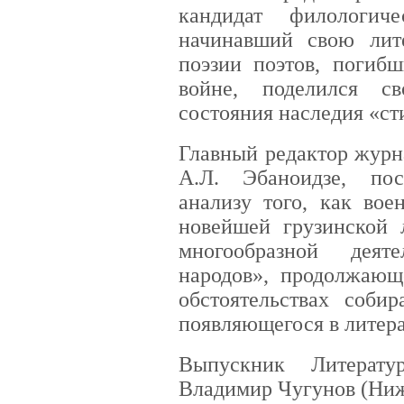
кандидат филологич
начинавший свою лит
поэзии поэтов, погиб
войне, поделился с
состояния наследия «с
Главный редактор журн
А.Л. Эбаноидзе, по
анализу того, как во
новейшей грузинской л
многообразной деят
народов», продолжающ
обстоятельствах соби
появляющегося в литер
Выпускник Литерату
Владимир Чугунов (Ниж