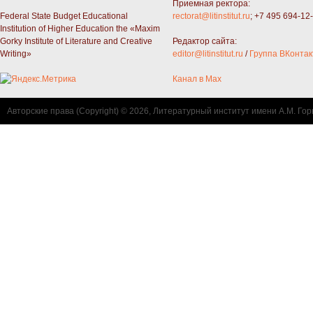
Приемная ректора:
Federal State Budget Educational
rectorat@litinstitut.ru
; +7 495 694-12
Institution of Higher Education the «Maxim
Gorky Institute of Literature and Creative
Редактор сайта:
Writing»
editor@litinstitut.ru
/
Группа ВКонтак
Канал в Max
Авторские права (Copyright) © 2026, Литературный институт имени А.М. Гор