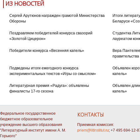
ИЗ НОВОСТЕЙ
Сергей Арутюнов награжден грамотой Министерства
Итоги литерату
Обороны
Беларуси «Соз
Поздравляем победителей конкурса свазорий
Студентка Лити
«Золотой Цицерон»
лауреатом кон
Победители конкурса «Весенняя капель»
Вера Пантелее
правительства
Подведены итоги ежегодного конкурса
Объявлен коро
экспериментальных текстов «Игры со смыслом»
капель»
Литературная премия «Радуга»: объявлены
Объявлен длин
финалисты 17-го сезона
капель»
Федеральное государственное
КОНТАКТЫ
бюджетное образовательное
учреждение высшего образования
Приемная комиссия:
"Литературный институт имени А. М.
priem@litinstitut.ru
; +7 495 694-12-8
Горького"