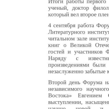
Итоги работы первого
ученый, доктор фило
который вел второе пле
4 сентября работа Фор
Литературного институ
читальном зале инстит
книг о Великой Отече
гостей и участников 
Наряду с известн
произведениями были 
незаслуженно забытые к
Второй день Форума на
независимого научног
Востока» Евгением 
выступлении, насыщен
научно новой и п