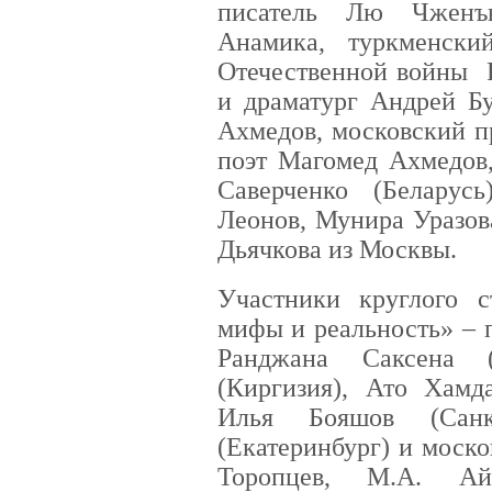
писатель Лю Чженъ
Анамика, туркменски
Отечественной войны Р
и драматург Андрей Бу
Ахмедов, московский п
поэт Магомед Ахмедов,
Саверченко (Беларус
Леонов, Мунира Уразов
Дьячкова из Москвы.
Участники круглого с
мифы и реальность» – 
Ранджана Саксена (
(Киргизия), Ато Хамд
Илья Бояшов (Санкт
(Екатеринбург) и моск
Торопцев, М.А. А