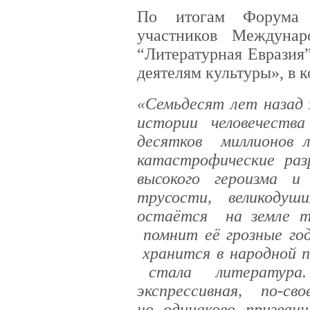
По итогам Форума 
участников Междунар
“Литературная Евразия”
деятелям культуры», в к
«Семьдесят лет назад 
истории человечест
десятков миллионов л
катастрофические ра
высокого героизма и
трусости, великоду
остаётся на земле те
помнит её грозные год
хранится в народной п
стала литература.
экспрессивная, по-сво
но одинаково призван