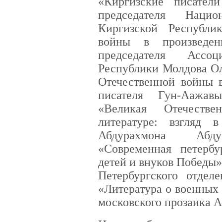
«Киргизские писате
председателя Нацио
Киргизской Республи
войны в произведени
председателя Ассо
Республики Молдова Ол
Отечественной войны 
писателя Гун-Аажа
«Великая Отечеств
литературе: взгляд
Абдурахмона Абдум
«Современная петербу
детей и внуков Победы»
Петербургского отдел
«Литература о военных
московского прозаика 